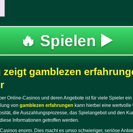
🔥 Spielen ▶️
 zeigt gamblezen erfahrunge
r
 Online-Casinos und deren Angebote ist für viele Spieler ein wi
mlung von
gamblezen erfahrungen
kann hierbei eine wertvolle
osität, die Auszahlungsprozesse, das Spielangebot und den Ku
 diese Informationen getroffen werden.
ne-Casinos enorm. Dies macht es umso schwieriger, seriöse Anb