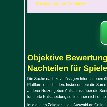
Entwicklung von Gamblezen
Objektive Bewertung
Nachteilen für Spiele
Die Suche nach zuverlässigen Informationen über
Plattform entscheiden. Insbesondere die Sam
anderer Nutzer geben Aufschluss über die Seri
fundierte Entscheidung sollte daher nicht ohne
Im digitalen Zeitalter ist die Auswahl an Onli