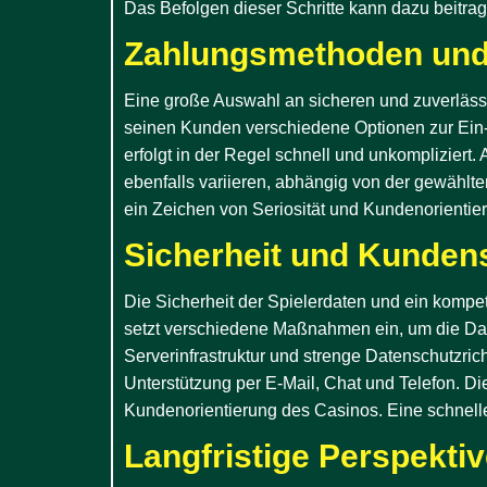
Das Befolgen dieser Schritte kann dazu beitr
Zahlungsmethoden und
Eine große Auswahl an sicheren und zuverlässi
seinen Kunden verschiedene Optionen zur Ein-
erfolgt in der Regel schnell und unkomplizier
ebenfalls variieren, abhängig von der gewählt
ein Zeichen von Seriosität und Kundenorientie
Sicherheit und Kunden
Die Sicherheit der Spielerdaten und ein kompe
setzt verschiedene Maßnahmen ein, um die Dat
Serverinfrastruktur und strenge Datenschutzric
Unterstützung per E-Mail, Chat und Telefon. Di
Kundenorientierung des Casinos. Eine schnelle 
Langfristige Perspekt