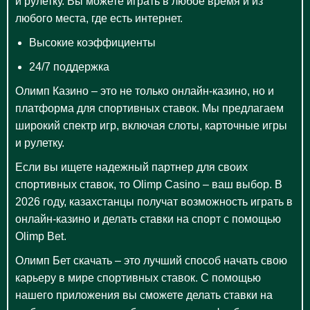
и рулетку. Вы можете играть в любое время и из
любого места, где есть интернет.
Высокие коэффициенты
24/7 поддержка
Олимп Казино – это не только онлайн-казино, но и
платформа для спортивных ставок. Мы предлагаем
широкий спектр игр, включая слоты, карточные игры
и рулетку.
Если вы ищете надежный партнер для своих
спортивных ставок, то Olimp Casino – ваш выбор. В
2026 году, казахстанцы получат возможность играть в
онлайн-казино и делать ставки на спорт с помощью
Olimp Bet.
Олимп Бет скачать – это лучший способ начать свою
карьеру в мире спортивных ставок. С помощью
нашего приложения вы сможете делать ставки на