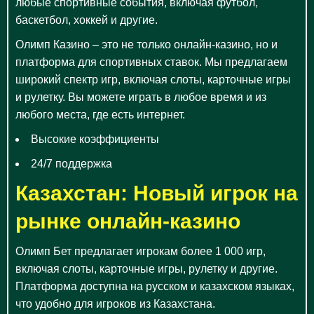
любые спортивные события, включая футбол,
баскетбол, хоккей и другие.
Олимп Казино – это не только онлайн-казино, но и
платформа для спортивных ставок. Мы предлагаем
широкий спектр игр, включая слоты, карточные игры
и рулетку. Вы можете играть в любое время и из
любого места, где есть интернет.
Высокие коэффициенты
24/7 поддержка
Казахстан: Новый игрок на
рынке онлайн-казино
Олимп Бет предлагает игрокам более 1 000 игр,
включая слоты, карточные игры, рулетку и другие.
Платформа доступна на русском и казахском языках,
что удобно для игроков из Казахстана.