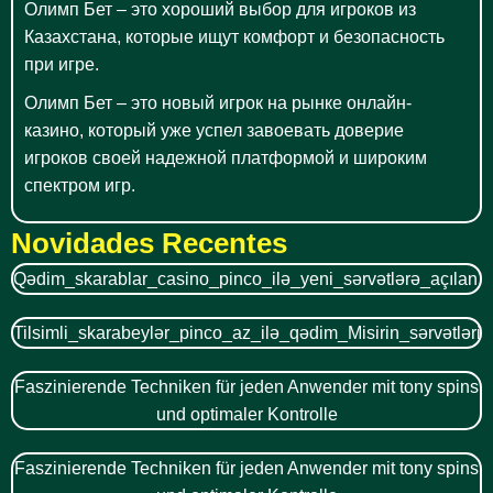
Олимп Бет – это хороший выбор для игроков из
Казахстана, которые ищут комфорт и безопасность
при игре.
Олимп Бет – это новый игрок на рынке онлайн-
казино, который уже успел завоевать доверие
игроков своей надежной платформой и широким
спектром игр.
Novidades Recentes
Qədim_skarablar_casino_pinco_ilə_yeni_sərvətlərə_açılan_q
Tilsimli_skarabeylər_pinco_az_ilə_qədim_Misirin_sərvətləri
Faszinierende Techniken für jeden Anwender mit tony spins
und optimaler Kontrolle
Faszinierende Techniken für jeden Anwender mit tony spins