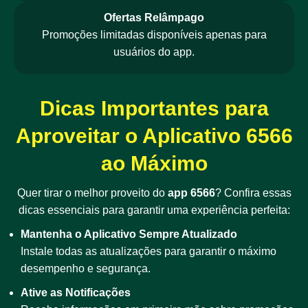
Ofertas Relâmpago
Promoções limitadas disponíveis apenas para
usuários do app.
Dicas Importantes para
Aproveitar o Aplicativo 6566
ao Máximo
Quer tirar o melhor proveito do
app 6566
? Confira essas
dicas essenciais para garantir uma experiência perfeita:
Mantenha o Aplicativo Sempre Atualizado
Instale todas as atualizações para garantir o máximo
desempenho e segurança.
Ative as Notificações