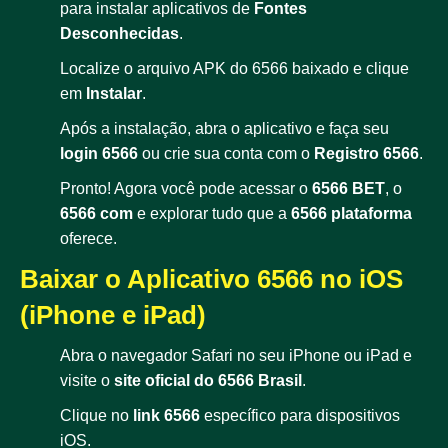
para instalar aplicativos de
Fontes
Desconhecidas
.
Localize o arquivo APK do 6566 baixado e clique
em
Instalar
.
Após a instalação, abra o aplicativo e faça seu
login 6566
ou crie sua conta com o
Registro 6566
.
Pronto! Agora você pode acessar o
6566 BET
, o
6566 com
e explorar tudo que a
6566 plataforma
oferece.
Baixar o Aplicativo 6566 no iOS
(iPhone e iPad)
Abra o navegador Safari no seu iPhone ou iPad e
visite o
site oficial do 6566 Brasil
.
Clique no
link 6566
específico para dispositivos
iOS.