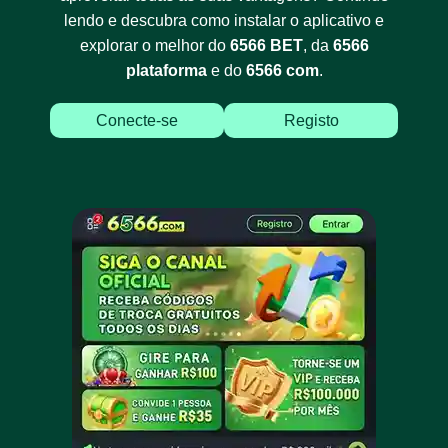
lendo e descubra como instalar o aplicativo e
explorar o melhor do
6566 BET
, da
6566
plataforma
e do
6566 com
.
Conecte-se
Registo