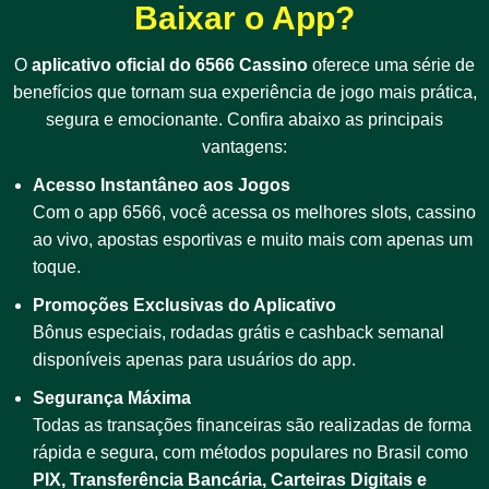
Baixar o App?
O
aplicativo oficial do 6566 Cassino
oferece uma série de
benefícios que tornam sua experiência de jogo mais prática,
segura e emocionante. Confira abaixo as principais
vantagens:
Acesso Instantâneo aos Jogos
Com o app 6566, você acessa os melhores slots, cassino
ao vivo, apostas esportivas e muito mais com apenas um
toque.
Promoções Exclusivas do Aplicativo
Bônus especiais, rodadas grátis e cashback semanal
disponíveis apenas para usuários do app.
Segurança Máxima
Todas as transações financeiras são realizadas de forma
rápida e segura, com métodos populares no Brasil como
PIX, Transferência Bancária, Carteiras Digitais e