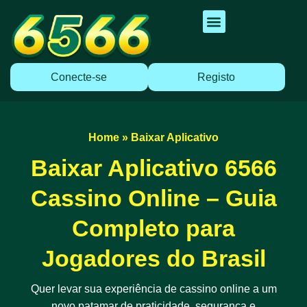
Cassino Ao Vivo
Caça Níqueis
Apostas Esportivas
Baixar Aplicativo
Conecte-se
Registo
Home
»
Baixar Aplicativo
Baixar Aplicativo 6566
Cassino Online – Guia
Completo para
Jogadores do Brasil
Quer levar sua experiência de cassino online a um
novo patamar de praticidade, segurança e