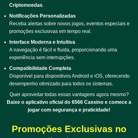
Criptomoedas
.
Notificações Personalizadas
Receba alertas sobre novos jogos, eventos especiais e
promoções exclusivas em tempo real.
Interface Moderna e Intuitiva
A navegação é fácil e fluida, proporcionando uma
experiência sem interrupções.
Compatibilidade Completa
Disponível para dispositivos Android e iOS, oferecendo
desempenho otimizado para todos os sistemas.
Quer aproveitar todas essas vantagens agora mesmo?
Baixe o aplicativo oficial do 6566 Cassino e comece a
jogar com segurança e praticidade!
Promoções Exclusivas no