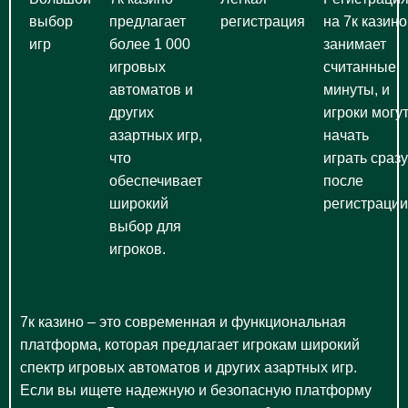
выбор
предлагает
регистрация
на 7к казино
игр
более 1 000
занимает
игровых
считанные
автоматов и
минуты, и
других
игроки могу
азартных игр,
начать
что
играть сразу
обеспечивает
после
широкий
регистрации
выбор для
игроков.
7к казино – это современная и функциональная
платформа, которая предлагает игрокам широкий
спектр игровых автоматов и других азартных игр.
Если вы ищете надежную и безопасную платформу