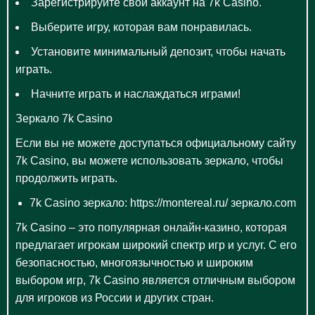
Зарегистрируйте свой аккаунт на 7k Casino.
Выберите игру, которая вам понравилась.
Установите минимальный депозит, чтобы начать
играть.
Начните играть и наслаждаться играми!
Зеркало 7k Casino
Если вы не можете доступаться официальному сайту
7k Casino, вы можете использовать зеркало, чтобы
продолжить играть.
7k Casino зеркало: https://montereal.ru/ зеркало.com
7k Casino – это популярная онлайн-казино, которая
предлагает игрокам широкий спектр игр и услуг. С его
безопасностью, многоязычностью и широким
выбором игр, 7k Casino является отличным выбором
для игроков из России и других стран.