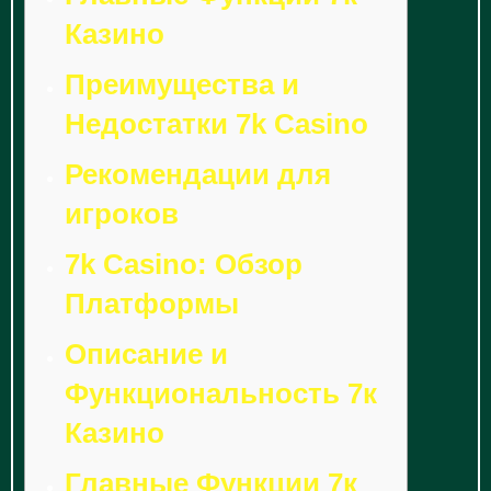
Казино
Преимущества
и
Недостатки 7k Casino
Рекомендации
для
игроков
7k Casino: Обзор
Платформы
Описание и
Функциональность 7к
Казино
Главные Функции 7к