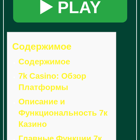
▶️ PLAY
Содержимое
Содержимое
7k
Casino: Обзор
Платформы
Описание
и
Функциональность 7к
Казино
Главные
Функции 7к