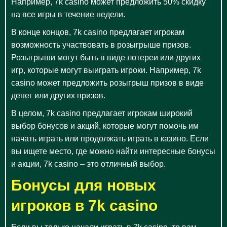
Например, 7k casino может предложить 50% скидку
на все игры в течение недели.
В конце концов, 7k casino предлагает игрокам
возможность участвовать в розыгрыше призов.
Розыгрыши могут быть в виде лотереи или других
игр, которые могут выиграть игроки. Например, 7k
casino может предложить розыгрыш призов в виде
денег или других призов.
В целом, 7k casino предлагает игрокам широкий
выбор бонусов и акций, которые могут помочь им
начать играть или продолжать играть в казино. Если
вы ищете место, где можно найти интересные бонусы
и акции, 7k casino – это отличный выбор.
Бонусы для новых
игроков в 7k casino