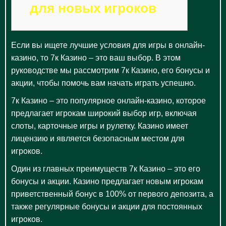
для новых игроков
Если вы ищете лучшие условия для игры в онлайн-
казино, то 7к Казино – это ваш выбор. В этом
руководстве мы рассмотрим 7к Казино, его бонусы и
акции, чтобы помочь вам начать играть успешно.
7к Казино – это популярное онлайн-казино, которое
предлагает игрокам широкий выбор игр, включая
слоты, карточные игры и рулетку. Казино имеет
лицензию и является безопасным местом для
игроков.
Один из главных преимуществ 7к Казино – это его
бонусы и акции. Казино предлагает новым игрокам
приветственный бонус в 100% от первого депозита, а
также регулярные бонусы и акции для постоянных
игроков.