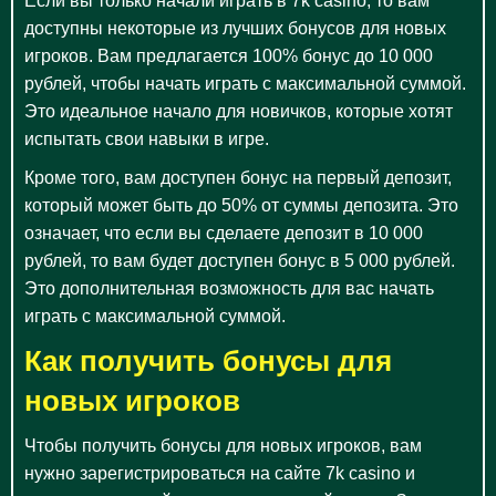
Если вы только начали играть в 7k casino, то вам
доступны некоторые из лучших бонусов для новых
игроков. Вам предлагается 100% бонус до 10 000
рублей, чтобы начать играть с максимальной суммой.
Это идеальное начало для новичков, которые хотят
испытать свои навыки в игре.
Кроме того, вам доступен бонус на первый депозит,
который может быть до 50% от суммы депозита. Это
означает, что если вы сделаете депозит в 10 000
рублей, то вам будет доступен бонус в 5 000 рублей.
Это дополнительная возможность для вас начать
играть с максимальной суммой.
Как получить бонусы для
новых игроков
Чтобы получить бонусы для новых игроков, вам
нужно зарегистрироваться на сайте 7k casino и