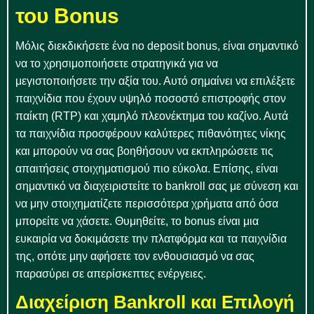
του Bonus
Μόλις διεκδικήσετε ένα no deposit bonus, είναι σημαντικό
να το χρησιμοποιήσετε στρατηγικά για να
μεγιστοποιήσετε την αξία του. Αυτό σημαίνει να επιλέξετε
παιχνίδια που έχουν υψηλό ποσοστό επιστροφής στον
παίκτη (RTP) και χαμηλό πλεονέκτημα του καζίνο. Αυτά
τα παιχνίδια προσφέρουν καλύτερες πιθανότητες νίκης
και μπορούν να σας βοηθήσουν να εκπληρώσετε τις
απαιτήσεις στοιχηματισμού πιο εύκολα. Επίσης, είναι
σημαντικό να διαχειριστείτε το bankroll σας με σύνεση και
να μην στοιχηματίζετε περισσότερα χρήματα από όσα
μπορείτε να χάσετε. Θυμηθείτε, το bonus είναι μια
ευκαιρία να δοκιμάσετε την πλατφόρμα και τα παιχνίδια
της, οπότε μην αφήσετε τον ενθουσιασμό να σας
παρασύρει σε απερίσκεπτες ενέργειες.
Διαχείριση Bankroll και Επιλογή