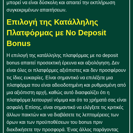
μπορεί να είναι δύσκολη και απαιτεί την εκπλήρωση
συγκεκριμένων απαιτήσεων.
Επιλογή της Κατάλληλης
Πλατφόρμας με No Deposit
Bonus
Η επιλογή της κατάλληλης πλατφόρμας με no deposit
bonus απαιτεί προσεκτική έρευνα και αξιολόγηση. Δεν
είναι όλες οι πλατφόρμες αξιόπιστες και δεν προσφέρουν
τις ίδιες ευκαιρίες. Είναι σημαντικό να επιλέξετε μια
πλατφόρμα που είναι αδειοδοτημένη και ρυθμισμένη από
μια αξιόπιστη αρχή, καθώς αυτό διασφαλίζει ότι η
πλατφόρμα λειτουργεί νόμιμα και ότι τα χρήματά σας είναι
ασφαλή. Επίσης, είναι σημαντικό να ελέγξετε τις κριτικές
άλλων παικτών και να διαβάσετε τις λεπτομέρειες των
όρων και των προϋποθέσεων του bonus πριν
διεκδικήσετε την προσφορά. Ένας άλλος παράγοντας