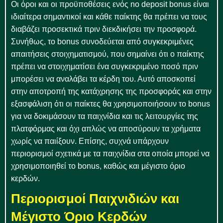
Οι όροι και οι προϋποθέσεις ενός no deposit bonus είναι
ιδιαίτερα σημαντικοί και κάθε παίκτης θα πρέπει να τους
διαβάζει προσεκτικά πριν διεκδικήσει την προσφορά.
Συνήθως, το bonus συνοδεύεται από συγκεκριμένες
απαιτήσεις στοιχηματισμού, που σημαίνει ότι ο παίκτης
πρέπει να στοιχηματίσει ένα συγκεκριμένο ποσό πριν
μπορέσει να αναλάβει τα κέρδη του. Αυτό αποσκοπεί
στην αποτροπή της κατάχρησης της προσφοράς και στην
εξασφάλιση ότι οι παίκτες θα χρησιμοποιήσουν το bonus
για να δοκιμάσουν τα παιχνίδια και τις λειτουργίες της
πλατφόρμας και όχι απλώς να αποσύρουν τα χρήματα
χωρίς να παιίξουν. Επίσης, συχνά υπάρχουν
περιορισμοί σχετικά με τα παιχνίδια στα οποία μπορεί να
χρησιμοποιηθεί το bonus, καθώς και μέγιστο όριο
κερδών.
Περιορισμοί Παιχνιδιών και
Μέγιστο Όριο Κερδών