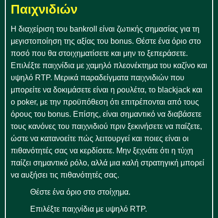
Παιχνιδιών
Η διαχείριση του bankroll είναι ζωτικής σημασίας για τη
μεγιστοποίηση της αξίας του bonus. Θέστε ένα όριο στο
ποσό που θα στοιχηματίσετε και μην το ξεπεράσετε.
Επιλέξτε παιχνίδια με χαμηλό πλεονέκτημα του καζίνο και
υψηλό RTP. Μερικά παραδείγματα παιχνιδιών που
μπορείτε να δοκιμάσετε είναι η ρουλέτα, το blackjack και
ο poker, με την προϋπόθεση ότι επιτρέπονται από τους
όρους του bonus. Επίσης, είναι σημαντικό να διαβάσετε
τους κανόνες του παιχνιδιού πριν ξεκινήσετε να παίζετε,
ώστε να κατανοείτε πώς λειτουργεί και ποιες είναι οι
πιθανότητές σας να κερδίσετε. Μην ξεχνάτε ότι η τύχη
παίζει σημαντικό ρόλο, αλλά μια καλή στρατηγική μπορεί
να αυξήσει τις πιθανότητές σας.
Θέστε ένα όριο στο στοίχημα.
Επιλέξτε παιχνίδια με υψηλό RTP.