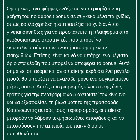
Ορισμένες πλατφόρμες ενδέχεται να περιορίζουν τη
χρήση του no deposit bonus σε συγκεκριμένα παιχνίδια,
όπως κουλοχέρηδες ή επιτραπέζια παιχνίδια. Αυτό
γίνεται συνήθως για να προστατευτεί η πλατφόρμα από
κερδοσκοπικές στρατηγικές που μπορεί να
εκμεταλλευτούν τα πλεονεκτήματα ορισμένων
παιχνιδιών. Επίσης, είναι κοινό να υπάρχει ένα μέγιστο
όριο στα κέρδη που μπορεί να αποφέρει το bonus. Αυτό
σημαίνει ότι ακόμα και αν ο παίκτης κερδίσει ένα μεγάλο
ποσό, θα μπορέσει να αναλάβει μόνο ένα συγκεκριμένο
μέρος αυτού. Αυτός ο περιορισμός είναι επίσης ένας
τρόπος για την πλατφόρμα να διαχειριστεί τον κίνδυνο
και να εξασφαλίσει τη βιωσιμότητα της προσφοράς.
Κατανοώντας αυτούς τους περιορισμούς, οι παίκτες
μπορούν να λάβουν τεκμηριωμένες αποφάσεις και να
απολαύσουν την εμπειρία του παιχνιδιού με
υπευθυνότητα.