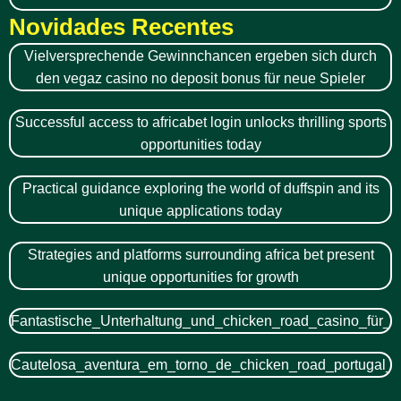
Novidades Recentes
Vielversprechende Gewinnchancen ergeben sich durch
den vegaz casino no deposit bonus für neue Spieler
Successful access to africabet login unlocks thrilling sports
opportunities today
Practical guidance exploring the world of duffspin and its
unique applications today
Strategies and platforms surrounding africa bet present
unique opportunities for growth
Fantastische_Unterhaltung_und_chicken_road_casino_für_
Cautelosa_aventura_em_torno_de_chicken_road_portugal_