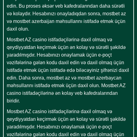
edin. Bu proses əksər veb kafedralarından daha sürətli
və kolaydır. Hesabınızı onayladıqdan sonra, mostbet az
və mostbet azerbaijan məhsullarını istifadə etmək üçün
daxil olun.
Mostbet AZ casino istifadəçilərinə daxil olmaq və
qeydiyyatdan keçirmək üçün ən kolay və sürətli şəkildə
yaradılmışdır. Hesabınızı onaylamak üçün e-poçt
vəzifələrinə gələn kodu daxil edin və daxil olmaq üçün
istifadə etmək üçün istifadə edə biləcəyiniz şifrənizi daxil
edin. Daha sonra, mostbet az və mostbet azerbaycan
məhsullarını istifadə etmək üçün daxil olun. Mostbet AZ
casino istifadəçilərinə ən kolay veb kafedralarından
biridir.
Mostbet AZ casino istifadəçilərinə daxil olmaq və
qeydiyyatdan keçirmək üçün ən kolay və sürətli şəkildə
yaradılmışdır. Hesabınızı onaylamak üçün e-poçt
vəzifələrinə gələn kodu daxil edin və daxil olmaq üçün