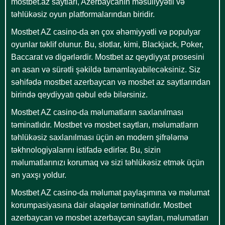
mostbet.az saytları, Azerbaycanın məsuliyyətli və
təhlükəsiz oyun platformalarından biridir.
Mostbet AZ casino-da ən çox əhəmiyyətli və populyar
oyunlar təklif olunur. Bu, slotlar, kimi, Blackjack, Poker,
Baccarat və digərlərdir. Mostbet az qeydiyyat prosesini
ən asan və sürətli şəkildə tamamlayabilecəksiniz. Siz
səhifədə mostbet azerbaycan və mosbet az saytlarından
birində qeydiyyatı qəbul edə bilərsiniz.
Mostbet AZ casino-da məlumatların saxlanılması
təminatlıdır. Mostbet və mosbet saytları, məlumatların
təhlükəsiz saxlanılması üçün ən modern şifrələmə
təkhnologiyalarını istifadə edirlər. Bu, sizin
məlumatlarınızı korumaq və sizi təhlükəsiz etmək üçün
ən yaxşı yoldur.
Mostbet AZ casino-da məlumat paylaşımına və məlumat
korumpasiyasına dair əlaqələr təminatlıdır. Mostbet
azerbaycan və mosbet azerbaycan saytları, məlumatları