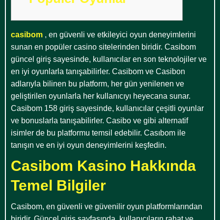
casibom
, en güvenli ve etkileyici oyun deneyimlerini
sunan en popüler casino sitelerinden biridir. Casibom
güncel giriş sayesinde, kullanıcılar en son teknolojiler ve
en iyi oyunlarla tanışabilirler. Casibom ve Casibon
adlarıyla bilinen bu platform, her gün yenilenen ve
geliştirilen oyunlarla her kullanıcıyı heyecana sunar.
Casibom 158 giriş sayesinde, kullanıcılar çeşitli oyunlar
ve bonuslarla tanışabilirler. Casibo ve gibi alternatif
isimler de bu platformu temsil edebilir. Casıbom ile
tanışın ve en iyi oyun deneyimlerini keşfedin.
Casibom Kasino Hakkında
Temel Bilgiler
Casibom, en güvenli ve güvenilir oyun platformlarından
biridir. Güncel giriş sayfasında, kullanıcıların rahat ve