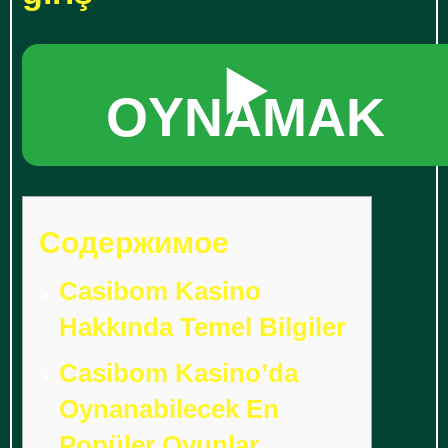
▶️
OYNAMAK
Содержимое
Casibom Kasino
Hakkında Temel Bilgiler
Casibom Kasino’da
Oynanabilecek En
Popüler Oyunlar