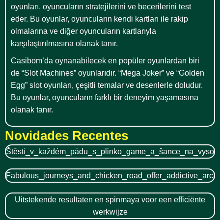
oyunları, oyuncuların stratejilerini ve becerilerini test
eder. Bu oyunlar, oyuncuların kendi kartları ile rakip
olmalarına ve diğer oyuncuların kartlarıyla
karşılaştırılmasına olanak tanır.
Casibom’da oynanabilecek en popüler oyunlardan biri
de “Slot Machines” oyunlarıdır. “Mega Joker” ve “Golden
Egg” slot oyunları, çeşitli temalar ve desenlerle doludur.
Bu oyunlar, oyuncuların farklı bir deneyim yaşamasına
olanak tanır.
Novidades Recentes
Štěstí_v_každém_pádu_s_plinko_game_a_šance_na_vysok
Fabulous_journeys_and_chicken_road_offer_addictive_arc
Uitstekende resultaten en spinmaya voor een efficiënte
werkwijze