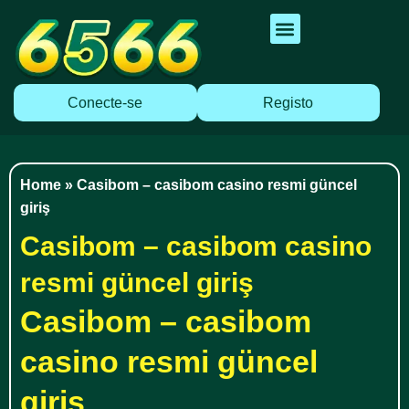
Cassino Ao Vivo
Caça Níqueis
Apostas Esportivas
Baixar Aplicativo
Conecte-se
Registo
Home
»
Casibom – casibom casino resmi güncel
giriş
Casibom – casibom casino
resmi güncel giriş
Casibom – casibom
casino resmi güncel
giriş