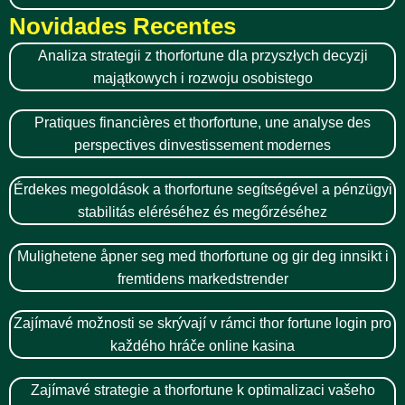
Novidades Recentes
Analiza strategii z thorfortune dla przyszłych decyzji
majątkowych i rozwoju osobistego
Pratiques financières et thorfortune, une analyse des
perspectives dinvestissement modernes
Érdekes megoldások a thorfortune segítségével a pénzügyi
stabilitás eléréséhez és megőrzéséhez
Mulighetene åpner seg med thorfortune og gir deg innsikt i
fremtidens markedstrender
Zajímavé možnosti se skrývají v rámci thor fortune login pro
každého hráče online kasina
Zajímavé strategie a thorfortune k optimalizaci vašeho