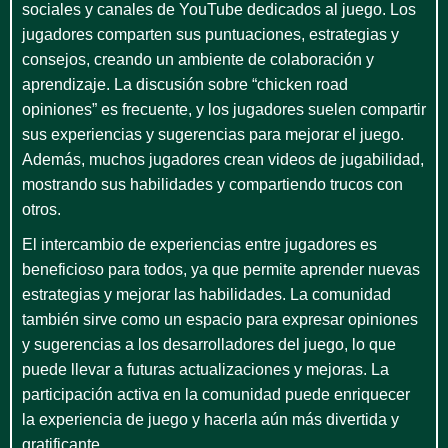
sociales y canales de YouTube dedicados al juego. Los
jugadores comparten sus puntuaciones, estrategias y
consejos, creando un ambiente de colaboración y
aprendizaje. La discusión sobre “chicken road
opiniones” es frecuente, y los jugadores suelen compartir
sus experiencias y sugerencias para mejorar el juego.
Además, muchos jugadores crean videos de jugabilidad,
mostrando sus habilidades y compartiendo trucos con
otros.
El intercambio de experiencias entre jugadores es
beneficioso para todos, ya que permite aprender nuevas
estrategias y mejorar las habilidades. La comunidad
también sirve como un espacio para expresar opiniones
y sugerencias a los desarrolladores del juego, lo que
puede llevar a futuras actualizaciones y mejoras. La
participación activa en la comunidad puede enriquecer
la experiencia de juego y hacerla aún más divertida y
gratificante.