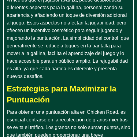
diferentes aspectos para la gallina, personalizando su
apariencia y añadiendo un toque de diversión adicional
al juego. Estos aspectos no afectan la jugabilidad, pero
ofrecen un incentivo cosmético para seguir jugando y
mejorando la puntuación. La simplicidad del control, que
generalmente se reduce a toques en la pantalla para
mover a la gallina, facilita el aprendizaje del juego y lo
hace accesible para un público amplio. La rejugabilidad
es alta, ya que cada partida es diferente y presenta
nuevos desafíos.
Estrategias para Maximizar la
Puntuación
Para obtener una puntuación alta en Chicken Road, es
esencial centrarse en la recolección de granos mientras
se evita el tráfico. Los granos no solo suman puntos, sino
que también pueden proporcionar una breve