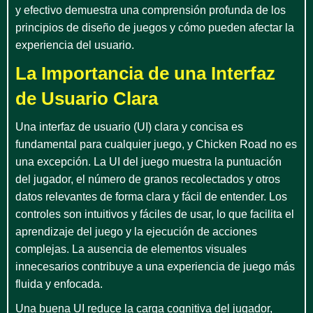
y efectivo demuestra una comprensión profunda de los
principios de diseño de juegos y cómo pueden afectar la
experiencia del usuario.
La Importancia de una Interfaz
de Usuario Clara
Una interfaz de usuario (UI) clara y concisa es
fundamental para cualquier juego, y Chicken Road no es
una excepción. La UI del juego muestra la puntuación
del jugador, el número de granos recolectados y otros
datos relevantes de forma clara y fácil de entender. Los
controles son intuitivos y fáciles de usar, lo que facilita el
aprendizaje del juego y la ejecución de acciones
complejas. La ausencia de elementos visuales
innecesarios contribuye a una experiencia de juego más
fluida y enfocada.
Una buena UI reduce la carga cognitiva del jugador,