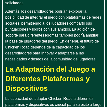
solicitadas.
Además, los desarrolladores podrían explorar la
posibilidad de integrar el juego con plataformas de redes
sociales, permitiendo a los jugadores compartir sus
puntuaciones y logros con sus amigos. La adición de
soporte para diferentes idiomas también podría ampliar
la base de jugadores del juego. En general, el futuro de
Chicken Road depende de la capacidad de los
desarrolladores para innovar y adaptarse a las
necesidades y deseos de la comunidad de jugadores.
La Adaptación del Juego a
Diferentes Plataformas y
Dispositivos
La capacidad de adaptar Chicken Road a diferentes
plataformas y dispositivos es crucial para su éxito a largo