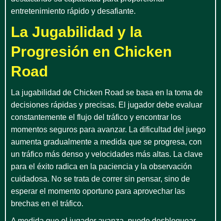
entretenimiento rápido y desafiante.
La Jugabilidad y la
Progresión en Chicken
Road
La jugabilidad de Chicken Road se basa en la toma de
decisiones rápidas y precisas. El jugador debe evaluar
constantemente el flujo del tráfico y encontrar los
momentos seguros para avanzar. La dificultad del juego
aumenta gradualmente a medida que se progresa, con
un tráfico más denso y velocidades más altas. La clave
para el éxito radica en la paciencia y la observación
cuidadosa. No se trata de correr sin pensar, sino de
esperar el momento oportuno para aprovechar las
brechas en el tráfico.
A medida que el jugador avanza, puede desbloquear