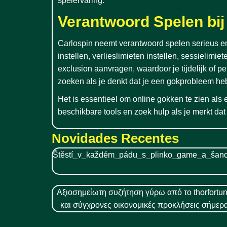
spelervaring.
Verantwoord Spelen bij
Carlospin neemt verantwoord spelen serieus en 
instellen, verlieslimieten instellen, sessielimi
exclusion aanvragen, waardoor je tijdelijk of p
zoeken als je denkt dat je een gokprobleem heb
Het is essentieel om online gokken te zien als
beschikbare tools en zoek hulp als je merkt dat 
Novidades Recentes
Štěstí_v_každém_pádu_s_plinko_game_a_šan
Αξιοσημείωτη συζήτηση γύρω από το thorfortu
και σύγχρονες οικονομικές προκλήσεις σήμερ