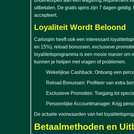
onderworpen aan een wagering requirement van 
uitbetalen. De gratis spins zijn 7 dagen geldi
accepteert.
Loyaliteit Wordt Beloond
Carlospin heeft ook een interessant loyaliteit
en 15%), reload bonussen, exclusieve promotie
loyaliteitsprogramma is een mooie manier om r
kunnen je helpen met vragen of problemen.
Wekelijkse Cashback: Ontvang een percen
Reload Bonussen: Profiteer van extra bon
Exclusieve Promoties: Toegang tot specia
Persoonlijke Accountmanager: Krijg perso
De actuele voorwaarden van het loyaliteitsprog
Betaalmethoden en Uit