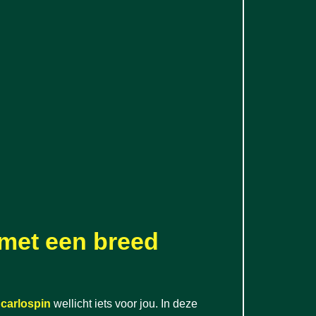
 met een breed
 carlospin
wellicht iets voor jou. In deze