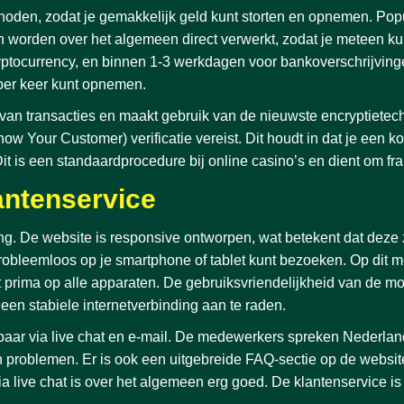
oden, zodat je gemakkelijk geld kunt storten en opnemen. Popu
ngen worden over het algemeen direct verwerkt, zodat je meteen 
ryptocurrency, en binnen 1-3 werkdagen voor bankoverschrijvin
 per keer kunt opnemen.
van transacties en maakt gebruik van de nieuwste encryptietec
 Your Customer) verificatie vereist. Dit houdt in dat je een ko
it is een standaardprocedure bij online casino’s en dient om f
antenservice
ng. De website is responsive ontworpen, wat betekent dat deze 
 probleemloos op je smartphone of tablet kunt bezoeken. Op dit
prima op alle apparaten. De gebruiksvriendelijkheid van de mobi
 een stabiele internetverbinding aan te raden.
baar via live chat en e-mail. De medewerkers spreken Nederland
 en problemen. Er is ook een uitgebreide FAQ-sectie op de websi
a live chat is over het algemeen erg goed. De klantenservice is