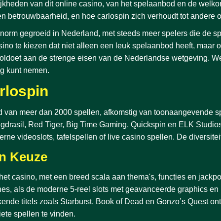
ijkheden van dit online casino, van het spelaanbod en de welk
en betrouwbaarheid, en hoe carlospin zich verhoudt tot andere 
enorm gegroeid in Nederland, met steeds meer spelers die de 
ino te kiezen dat niet alleen een leuk spelaanbod heeft, maar 
no voldoet aan de strenge eisen van de Nederlandse wetgeving.
ng kunt nemen.
rlospin
 van meer dan 2000 spellen, afkomstig van toonaangevende spe
rasil, Red Tiger, Big Time Gaming, Quickspin en ELK Studios. D
rne videoslots, tafelspellen of live casino spellen. De diversitei
an Keuze
 het casino, met een breed scala aan thema's, functies en jackpot
ines, als de moderne 5-reel slots met geavanceerde graphics e
kende titels zoals Starburst, Book of Dead en Gonzo’s Quest ontb
ete spellen te vinden.