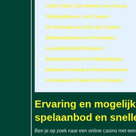
Video Slots: Een Wereld van Keuze
Tafelspellen en Live Casino
De Sensatie van het Live Casino
Welkomstbonus en Promoties
Loyaliteit Wordt Beloond
Betaalmethoden en Uitbetalingen
Mobiele Ervaring en Klantenservice
Verantwoord Spelen bij Carlospin
Ervaring en mogelijk
spelaanbod en snell
Ben je op zoek naar een online casino met ee