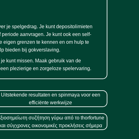
er je spelgedrag. Je kunt depositolimieten
ff periode aanvragen. Je kunt ook een self-
 je eigen grenzen te kennen en om hulp te
lp bieden bij gokverslaving.
t je kunt missen. Maak gebruik van de
t een plezierige en zorgeloze spelervaring.
_arcade_gameplay_for_everyone
Uitstekende resultaten en spinmaya voor een
efficiënte werkwijze
ξιοσημείωτη συζήτηση γύρω από το thorfortune
και σύγχρονες οικονομικές προκλήσεις σήμερα