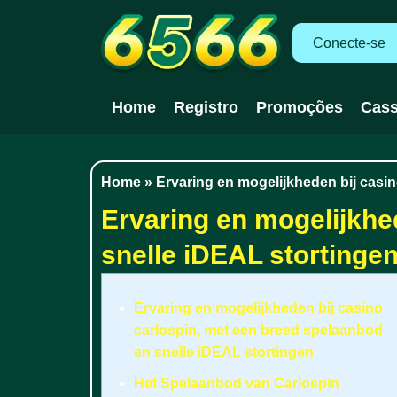
Conecte-se
Home
Registro
Promoções
Cass
Home
»
Ervaring en mogelijkheden bij casi
Ervaring en mogelijkhe
snelle iDEAL stortinge
Ervaring en mogelijkheden bij casino
carlospin, met een breed spelaanbod
en snelle iDEAL stortingen
Het Spelaanbod van Carlospin