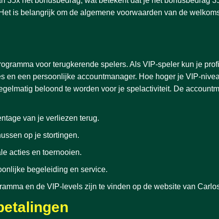
35x het bonusbedrag, wat betekent dat je het bonusbedrag 35 
g. Het is belangrijk om de algemene voorwaarden van de welkoms
sprogramma voor terugkerende spelers. Als VIP-speler kun je pr
s en een persoonlijke accountmanager. Hoe hoger je VIP-niveau
egelmatig beloond te worden voor je spelactiviteit. De account
tage van je verliezen terug.
ussen op je stortingen.
le acties en toernooien.
onlijke begeleiding en service.
ramma en de VIP-levels zijn te vinden op de website van Carlo
betalingen