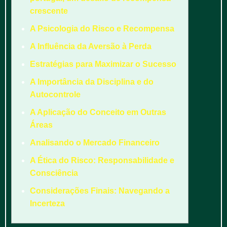
crescente
A Psicologia do Risco e Recompensa
A Influência da Aversão à Perda
Estratégias para Maximizar o Sucesso
A Importância da Disciplina e do
Autocontrole
A Aplicação do Conceito em Outras
Áreas
Analisando o Mercado Financeiro
A Ética do Risco: Responsabilidade e
Consciência
Considerações Finais: Navegando a
Incerteza