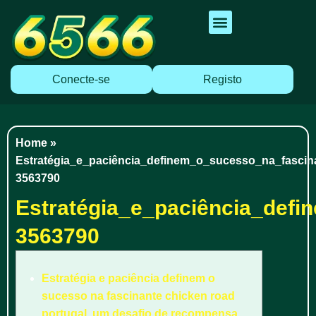
Cassino Ao Vivo
Caça Níqueis
Apostas Esportivas
Baixar Aplicativo
Conecte-se
Registo
Home
»
Estratégia_e_paciência_definem_o_sucesso_na_fascin
3563790
Estratégia_e_paciência_def
3563790
Estratégia e paciência definem o
sucesso na fascinante chicken road
portugal, um desafio de recompensa