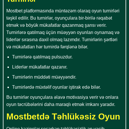
Mostbet platformasında müntəzəm olaraq oyun turnirləri
təşkil edilir. Bu turnirlər, oyunçulara bir-birilə rəqabət
etmək və böyük mükafatlar qazanmaq şansı verir.
Turnirlərə qatılmaq üçün müəyyən oyunları oynamaq və
liderlər sırasına daxil olmaq lazımdır. Turnirlərin şərtləri
və mükafatları hər turnirdə fərqlənə bilər.
Turnirlərə qatılmaq pulsuzdur.
Liderlər mükafatlar qazanır.
Turnirlərin müddəti müəyyəndir.
Turnirlərdə müxtəlif oyunlar iştirak edə bilər.
Bu turnirlər oyunçulara əlavə motivasiya verir və onlara
oyun təcrübələrini daha maraqlı etmək imkanı yaradır.
Mostbetdə Təhlükəsiz Oyun
Online kazinolar seçərkən təhlükəsizlik ən vacib