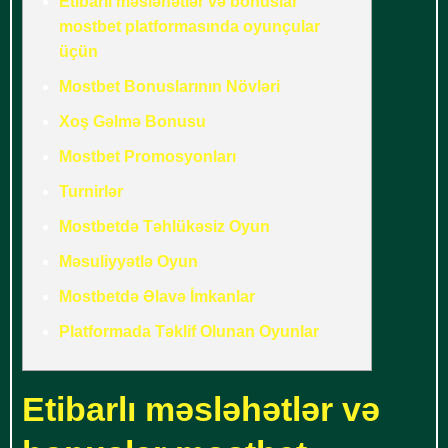
Etibarlı məsləhətlər və bonuslar
mostbet platformasında oyunçular
üçün
Mostbet Bonuslarının Növləri
Xoş Gəlmə Bonusu
Mostbet Promosyonları
Turnirlər
Mostbetdə Təhlükəsiz Oyun
Məsuliyyətlə Oyun
Mostbetdə Əlavə İmkanlar
Platformada Təklif Olunan Oyunlar
Etibarlı məsləhətlər və