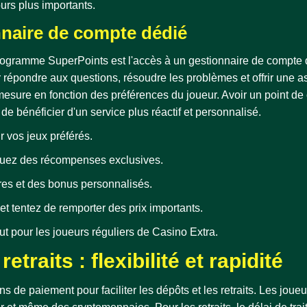
urs plus importants.
nnaire de compte dédié
ogramme SuperPoints est l'accès à un gestionnaire de compte d
 répondre aux questions, résoudre les problèmes et offrir une a
mesure en fonction des préférences du joueur. Avoir un point de c
de bénéficier d'un service plus réactif et personnalisé.
 vos jeux préférés.
quez des récompenses exclusives.
aires et des bonus personnalisés.
t tentez de remporter des prix importants.
t pour les joueurs réguliers de Casino Extra.
traits : flexibilité et rapidité
de paiement pour faciliter les dépôts et les retraits. Les joueur