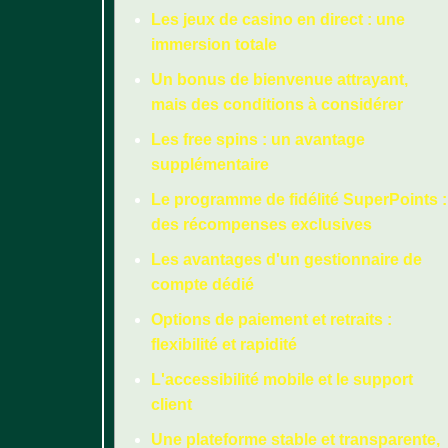
Les jeux de casino en direct : une
immersion totale
Un bonus de bienvenue attrayant,
mais des conditions à considérer
Les free spins : un avantage
supplémentaire
Le programme de fidélité SuperPoints :
des récompenses exclusives
Les avantages d'un gestionnaire de
compte dédié
Options de paiement et retraits :
flexibilité et rapidité
L'accessibilité mobile et le support
client
Une plateforme stable et transparente,