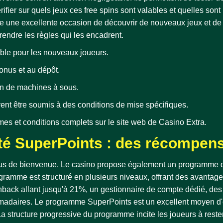
rifier sur quels jeux ces free spins sont valables et quelles so
tre une excellente occasion de découvrir de nouveaux jeux et de
rendre les règles qui les encadrent.
ble pour les nouveaux joueurs.
onus et au dépôt.
ion de machines à sous.
ent être soumis à des conditions de mise spécifiques.
mes et conditions complets sur le site web de Casino Extra.
té SuperPoints : des récompen
onus de bienvenue. Le casino propose également un programme d
ogramme est structuré en plusieurs niveaux, offrant des avantag
ck allant jusqu'à 21%, un gestionnaire de compte dédié, des ret
omadaires. Le programme SuperPoints est un excellent moyen d'op
 structure progressive du programme incite les joueurs à rester