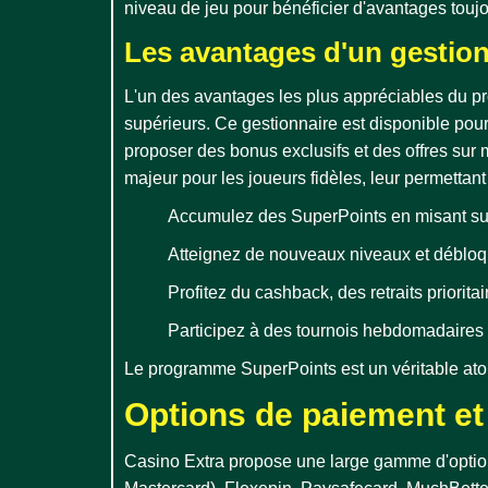
niveau de jeu pour bénéficier d'avantages toujo
Les avantages d'un gestio
L'un des avantages les plus appréciables du pr
supérieurs. Ce gestionnaire est disponible pour
proposer des bonus exclusifs et des offres sur 
majeur pour les joueurs fidèles, leur permettant 
Accumulez des SuperPoints en misant sur
Atteignez de nouveaux niveaux et déblo
Profitez du cashback, des retraits priorit
Participez à des tournois hebdomadaires e
Le programme SuperPoints est un véritable atou
Options de paiement et re
Casino Extra propose une large gamme d'options 