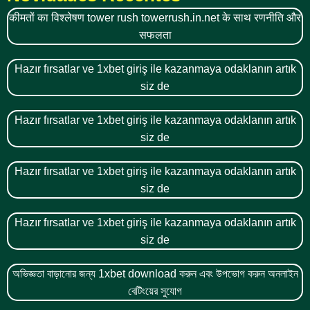
कीमतों का विश्लेषण tower rush towerrush.in.net के साथ रणनीति और
सफलता
Hazır fırsatlar ve 1xbet giriş ile kazanmaya odaklanın artık
siz de
Hazır fırsatlar ve 1xbet giriş ile kazanmaya odaklanın artık
siz de
Hazır fırsatlar ve 1xbet giriş ile kazanmaya odaklanın artık
siz de
Hazır fırsatlar ve 1xbet giriş ile kazanmaya odaklanın artık
siz de
অভিজ্ঞতা বাড়ানোর জন্য 1xbet download করুন এবং উপভোগ করুন অনলাইন
বেটিংয়ের সুযোগ