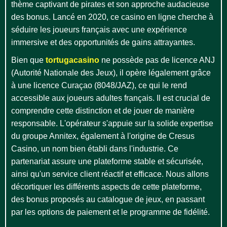
thème captivant de pirates et son approche audacieuse
des bonus. Lancé en 2020, ce casino en ligne cherche à
séduire les joueurs français avec une expérience
immersive et des opportunités de gains attrayantes.
Bien que
tortugacasino
ne possède pas de licence ANJ
(Autorité Nationale des Jeux), il opère légalement grâce
à une licence Curaçao (8048/JAZ), ce qui le rend
accessible aux joueurs adultes français. Il est crucial de
comprendre cette distinction et de jouer de manière
responsable. L'opérateur s'appuie sur la solide expertise
du groupe Annitex, également à l'origine de Cresus
Casino, un nom bien établi dans l'industrie. Ce
partenariat assure une plateforme stable et sécurisée,
ainsi qu'un service client réactif et efficace. Nous allons
décortiquer les différents aspects de cette plateforme,
des bonus proposés au catalogue de jeux, en passant
par les options de paiement et le programme de fidélité.