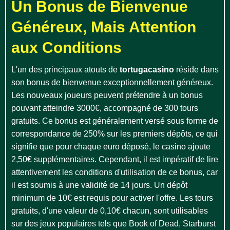
Un Bonus de Bienvenue
Généreux, Mais Attention
aux Conditions
L'un des principaux atouts de
tortugacasino
réside dans
son bonus de bienvenue exceptionnellement généreux.
Les nouveaux joueurs peuvent prétendre à un bonus
pouvant atteindre 3000€, accompagné de 300 tours
gratuits. Ce bonus est généralement versé sous forme de
correspondance de 250% sur les premiers dépôts, ce qui
signifie que pour chaque euro déposé, le casino ajoute
2,50€ supplémentaires. Cependant, il est impératif de lire
attentivement les conditions d'utilisation de ce bonus, car
il est soumis à une validité de 14 jours. Un dépôt
minimum de 10€ est requis pour activer l'offre. Les tours
gratuits, d'une valeur de 0,10€ chacun, sont utilisables
sur des jeux populaires tels que Book of Dead, Starburst