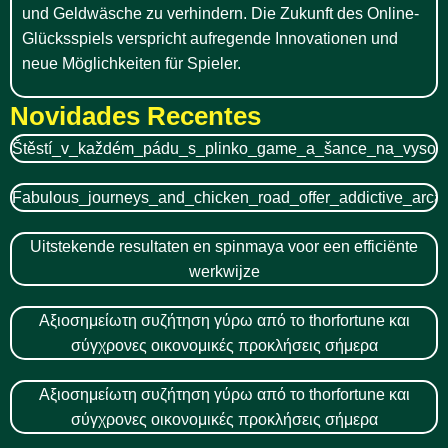
und Geldwäsche zu verhindern. Die Zukunft des Online-
Glücksspiels verspricht aufregende Innovationen und
neue Möglichkeiten für Spieler.
Novidades Recentes
Štěstí_v_každém_pádu_s_plinko_game_a_šance_na_vysok
Fabulous_journeys_and_chicken_road_offer_addictive_arc
Uitstekende resultaten en spinmaya voor een efficiënte
werkwijze
Αξιοσημείωτη συζήτηση γύρω από το thorfortune και
σύγχρονες οικονομικές προκλήσεις σήμερα
Αξιοσημείωτη συζήτηση γύρω από το thorfortune και
σύγχρονες οικονομικές προκλήσεις σήμερα