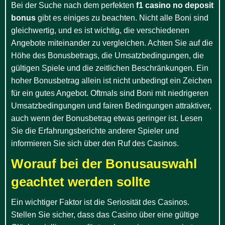
Bei der Suche nach dem perfekten
f1 casino no deposit
bonus
gibt es einiges zu beachten. Nicht alle Boni sind
gleichwertig, und es ist wichtig, die verschiedenen
Angebote miteinander zu vergleichen. Achten Sie auf die
Höhe des Bonusbetrags, die Umsatzbedingungen, die
gültigen Spiele und die zeitlichen Beschränkungen. Ein
hoher Bonusbetrag allein ist nicht unbedingt ein Zeichen
für ein gutes Angebot. Oftmals sind Boni mit niedrigeren
Umsatzbedingungen und fairen Bedingungen attraktiver,
auch wenn der Bonusbetrag etwas geringer ist. Lesen
Sie die Erfahrungsberichte anderer Spieler und
informieren Sie sich über den Ruf des Casinos.
Worauf bei der Bonusauswahl
geachtet werden sollte
Ein wichtiger Faktor ist die Seriosität des Casinos.
Stellen Sie sicher, dass das Casino über eine gültige