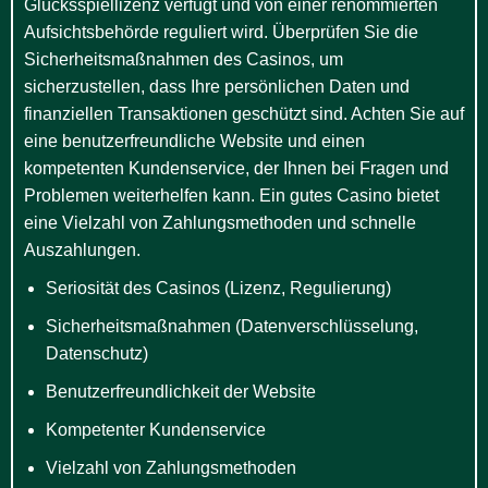
Glücksspiellizenz verfügt und von einer renommierten
Aufsichtsbehörde reguliert wird. Überprüfen Sie die
Sicherheitsmaßnahmen des Casinos, um
sicherzustellen, dass Ihre persönlichen Daten und
finanziellen Transaktionen geschützt sind. Achten Sie auf
eine benutzerfreundliche Website und einen
kompetenten Kundenservice, der Ihnen bei Fragen und
Problemen weiterhelfen kann. Ein gutes Casino bietet
eine Vielzahl von Zahlungsmethoden und schnelle
Auszahlungen.
Seriosität des Casinos (Lizenz, Regulierung)
Sicherheitsmaßnahmen (Datenverschlüsselung,
Datenschutz)
Benutzerfreundlichkeit der Website
Kompetenter Kundenservice
Vielzahl von Zahlungsmethoden