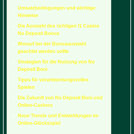
Umsatzbedingungen und wichtige
Hinweise
Die Auswahl des richtigen f1 Casino
No Deposit Bonus
Worauf bei der Bonusauswahl
geachtet werden sollte
Strategien für die Nutzung von No
Deposit Boni
Tipps für verantwortungsvolles
Spielen
Die Zukunft von No Deposit Boni und
Online-Casinos
Neue Trends und Entwicklungen im
Online-Glücksspiel