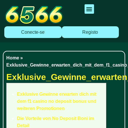
Cassino Ao Vivo
Caça Níqueis
Apostas Esportivas
Baixar Aplicativo
Conecte-se
Registo
Home
»
Exklusive_Gewinne_erwarten_dich_mit_dem_f1_casin
Exklusive_Gewinne_erwarten
Exklusive Gewinne erwarten dich mit
dem f1 casino no deposit bonus und
weiteren Promotionen
Die Vorteile von No Deposit Boni im
Detail