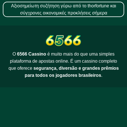
Αξιοσημείωτη συζήτηση γύρω από το thorfortune και
σύγχρονες οικονομικές προκλήσεις σήμερα
O
6566 Cassino
é muito mais do que uma simples
plataforma de apostas online. É um cassino completo
que oferece
segurança, diversão e grandes prêmios
para todos os jogadores brasileiros
.