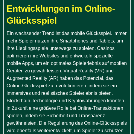
Entwicklungen im Online-
Glücksspiel
Ein wachsender Trend ist das mobile Glücksspiel. Immer
mehr Spieler nutzen ihre Smartphones und Tablets, um
ihre Lieblingsspiele unterwegs zu spielen. Casinos
optimieren ihre Websites und entwickeln spezielle
mobile Apps, um ein optimales Spielerlebnis auf mobilen
Geräten zu gewährleisten. Virtual Reality (VR) und
Augmented Reality (AR) haben das Potenzial, das
Online-Glücksspiel zu revolutionieren, indem sie ein
immersives und realistisches Spielerlebnis bieten.
Blockchain-Technologie und Kryptowährungen könnten
in Zukunft eine größere Rolle bei Online-Transaktionen
spielen, indem sie Sicherheit und Transparenz
gewährleisten. Die Regulierung des Online-Glücksspiels
wird ebenfalls weiterentwickelt, um Spieler zu schützen