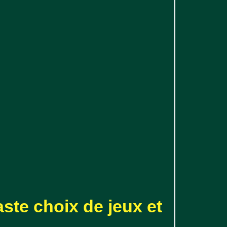
ste choix de jeux et