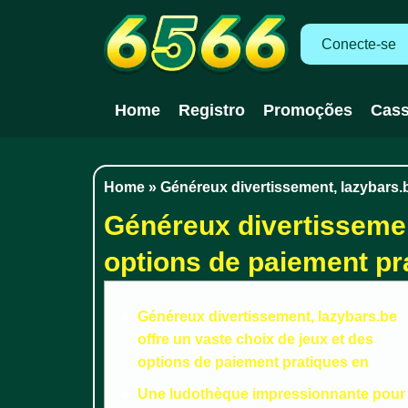
Conecte-se
Home
Registro
Promoções
Cass
Home
»
Généreux divertissement, lazybars.b
Généreux divertissement
options de paiement pr
Généreux divertissement, lazybars.be
offre un vaste choix de jeux et des
options de paiement pratiques en
Une ludothèque impressionnante pour