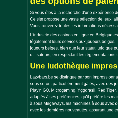
des options de paie
Si vous êtes à la recherche d'une expérience de
Ce site propose une vaste sélection de jeux, al
Vous trouverez toutes les informations nécessair
L'industrie des casinos en ligne en Belgique e
légalement leurs services aux joueurs belges. 
joueurs belges, bien que leur statut juridique 
utilisateurs, en respectant les réglementations 
Une ludothèque impress
Lazybars.be se distingue par son impressionnan
sous seront particulièrement gâtés, avec des je
Play'n GO, Microgaming, Yggdrasil, Red Tiger, 
adaptés à ses préférences, qu'il préfère les m
à sous Megaways, les machines à sous avec des
avec les dernières nouveautés, assurant une exp