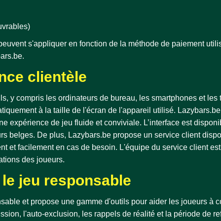
uvrables)
t peuvent s'appliquer en fonction de la méthode de paiement utilis
bars.be.
nce clientèle
ls, y compris les ordinateurs de bureau, les smartphones et les 
atiquement à la taille de l'écran de l'appareil utilisé. Lazybars
 expérience de jeu fluide et conviviale. L’interface est disponibl
 belges. De plus, Lazybars.be propose un service client disponi
nt et facilement en cas de besoin. L'équipe du service client est
ations des joueurs.
le jeu responsable
sable et propose une gamme d'outils pour aider les joueurs à cont
ession, l'auto-exclusion, les rappels de réalité et la période de 