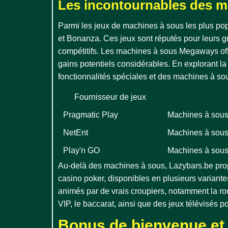
Les incontournables des m
Parmi les jeux de machines à sous les plus pop
et Bonanza. Ces jeux sont réputés pour leurs g
compétitifs. Les machines à sous Megaways offr
gains potentiels considérables. En explorant 
fonctionnalités spéciales et des machines à so
Fournisseur de jeux
Pragmatic Play
Machines à sous
NetEnt
Machines à sous
Play'n GO
Machines à sous 
Au-delà des machines à sous, Lazybars.be propos
casino poker, disponibles en plusieurs variant
animés par de vrais croupiers, notamment la roule
VIP, le baccarat, ainsi que des jeux télévisé
Bonus de bienvenue et