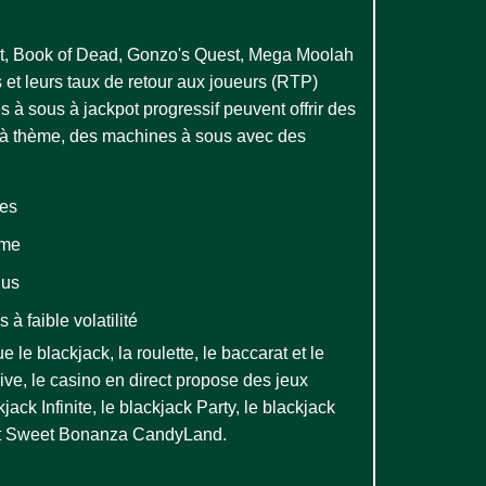
urst, Book of Dead, Gonzo's Quest, Mega Moolah
 et leurs taux de retour aux joueurs (RTP)
à sous à jackpot progressif peuvent offrir des
s à thème, des machines à sous avec des
les
ème
nus
à faible volatilité
e blackjack, la roulette, le baccarat et le
ve, le casino en direct propose des jeux
ack Infinite, le blackjack Party, le blackjack
r et Sweet Bonanza CandyLand.