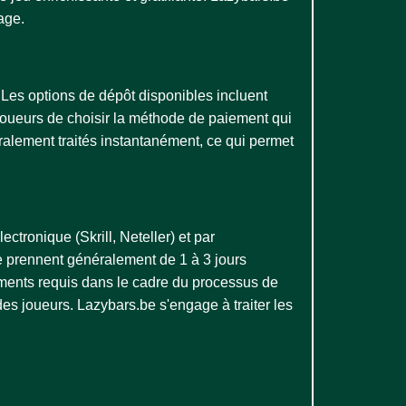
age.
Les options de dépôt disponibles incluent
 joueurs de choisir la méthode de paiement qui
ralement traités instantanément, ce qui permet
ectronique (Skrill, Neteller) et par
e prennent généralement de 1 à 3 jours
ocuments requis dans le cadre du processus de
es joueurs. Lazybars.be s'engage à traiter les