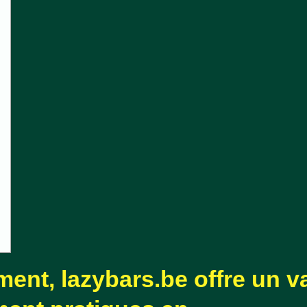
ent, lazybars.be offre un va