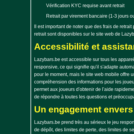
Vérification KYC requise avant retrait
Retrait par virement bancaire (1-3 jours o
Il est important de noter que des frais de retrai
retrait sont disponibles sur le site web de Lazy
Accessibilité et assista
Lazybars.be est accessible sur tous les apparei
responsive, ce qui signifie qu'il s'adapte autom
pour le moment, mais le site web mobile offre une
compréhension des informations pour les joueurs
permet aux joueurs d'obtenir de l'aide rapideme
de répondre à toutes les questions et préoccup
Un engagement envers 
Lazybars.be prend très au sérieux le jeu respon
de dépôt, des limites de perte, des limites de s