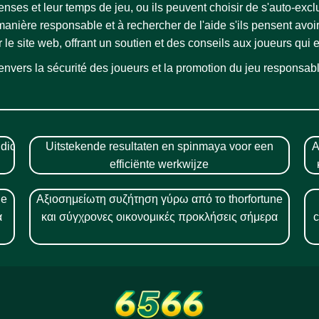
enses et leur temps de jeu, ou ils peuvent choisir de s'auto-exc
anière responsable et à rechercher de l'aide s'ils pensent avoi
 le site web, offrant un soutien et des conseils aux joueurs qui 
vers la sécurité des joueurs et la promotion du jeu responsabl
dictive_arcade_gameplay_for_everyone
Uitstekende resultaten en spinmaya voor een
Α
efficiënte werkwijze
ne
Αξιοσημείωτη συζήτηση γύρω από το thorfortune
α
και σύγχρονες οικονομικές προκλήσεις σήμερα
c