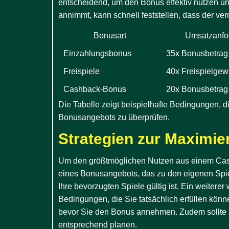
entscheidend, um den Bonus effektiv nutzen u
annimmt, kann schnell feststellen, dass der verm
Bonusart
Umsatzanfor
Einzahlungsbonus
35x Bonusbetrag
Freispiele
40x Freispielgew
Cashback-Bonus
20x Bonusbetrag
Die Tabelle zeigt beispielhafte Bedingungen, d
Bonusangebots zu überprüfen.
Strategien zur Maximi
Um den größtmöglichen Nutzen aus einem Casin
eines Bonusangebots, das zu den eigenen Spiel
Ihre bevorzugten Spiele gültig ist. Ein weiter
Bedingungen, die Sie tatsächlich erfüllen könn
bevor Sie den Bonus annehmen. Zudem sollte m
entsprechend planen.