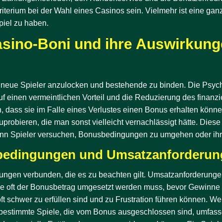
ge Kriterium bei der Wahl eines Casinos sein. Vielmehr ist eine g
piel zu haben.
asino-Boni und ihre Auswirkung
, neue Spieler anzulocken und bestehende zu binden. Die Psych
uf einen vermeintlichen Vorteil und die Reduzierung des finanzi
n, dass sie im Falle eines Verlustes einen Bonus erhalten könn
robieren, die man sonst vielleicht vernachlässigt hätte. Die
enn Spieler versuchen, Bonusbedingungen zu umgehen oder ihr
bedingungen und Umsatzanforderun
ungen verbunden, die es zu beachten gilt. Umsatzanforderunge
ie oft der Bonusbetrag umgesetzt werden muss, bevor Gewinne a
oft schwer zu erfüllen sind und zu Frustration führen können. W
bestimmte Spiele, die vom Bonus ausgeschlossen sind, umfasse