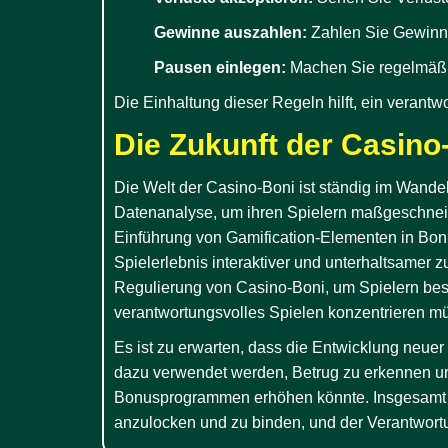
Gewinne auszahlen:
Zahlen Sie Gewinne
Pausen einlegen:
Machen Sie regelmäßi
Die Einhaltung dieser Regeln hilft, ein verantw
Die Zukunft der Casino
Die Welt der Casino-Boni ist ständig im Wande
Datenanalyse, um ihren Spielern maßgeschneider
Einführung von Gamification-Elementen in Bo
Spielerlebnis interaktiver und unterhaltsamer 
Regulierung von Casino-Boni, um Spielern besse
verantwortungsvolles Spielen konzentrieren m
Es ist zu erwarten, dass die Entwicklung neuer
dazu verwendet werden, Betrug zu erkennen u
Bonusprogrammen erhöhen könnte. Insgesamt w
anzulocken und zu binden, und der Verantwortun