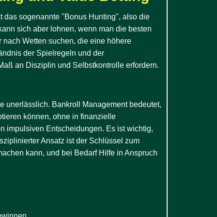
st das sogenannte "Bonus Hunting", also die
kann sich aber lohnen, wenn man die besten
ler nach Wetten suchen, die eine höhere
ändnis der Spielregeln und der
aß an Disziplin und Selbstkontrolle erfordern.
le unerlässlich. Bankroll Management bedeutet,
ieren können, ohne in finanzielle
on impulsiven Entscheidungen. Es ist wichtig,
ziplinierter Ansatz ist der Schlüssel zum
 machen kann, und bei Bedarf Hilfe in Anspruch
gewinnen.