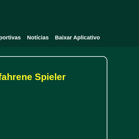
portivas
Notícias
Baixar Aplicativo
fahrene Spieler