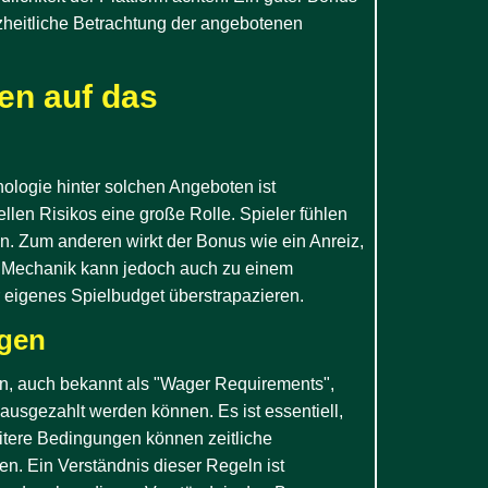
anzheitliche Betrachtung der angebotenen
en auf das
ologie hinter solchen Angeboten ist
ellen Risikos eine große Rolle. Spieler fühlen
en. Zum anderen wirkt der Bonus wie ein Anreiz,
se Mechanik kann jedoch auch zu einem
 eigenes Spielbudget überstrapazieren.
gen
n, auch bekannt als "Wager Requirements",
usgezahlt werden können. Es ist essentiell,
eitere Bedingungen können zeitliche
n. Ein Verständnis dieser Regeln ist