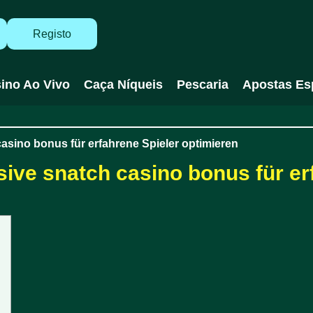
Registo
ino Ao Vivo
Caça Níqueis
Pescaria
Apostas Es
asino bonus für erfahrene Spieler optimieren
sive snatch casino bonus für er