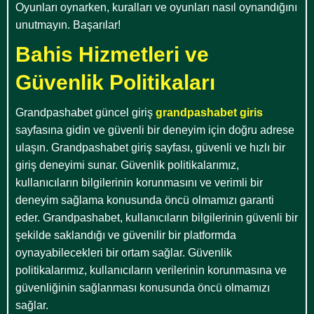
Oyunları oynarken, kuralları ve oyunları nasıl oynandığını
unutmayın. Başarılar!
Bahis Hizmetleri ve
Güvenlik Politikaları
Grandpashabet güncel giriş
grandpashabet giris
sayfasına gidin ve güvenli bir deneyim için doğru adrese
ulaşın. Grandpashabet giriş sayfası, güvenli ve hızlı bir
giriş deneyimi sunar. Güvenlik politikalarımız,
kullanıcıların bilgilerinin korunmasını ve verimli bir
deneyim sağlama konusunda öncü olmamızı garanti
eder. Grandpashabet, kullanıcıların bilgilerinin güvenli bir
şekilde saklandığı ve güvenilir bir platformda
oynayabilecekleri bir ortam sağlar. Güvenlik
politikalarımız, kullanıcıların verilerinin korunmasına ve
güvenliğinin sağlanması konusunda öncü olmamızı
sağlar.