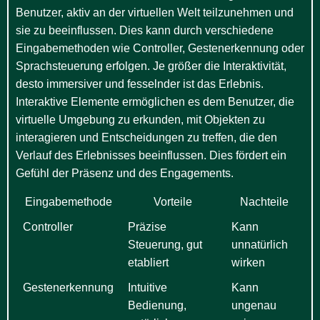
Benutzer, aktiv an der virtuellen Welt teilzunehmen und
sie zu beeinflussen. Dies kann durch verschiedene
Eingabemethoden wie Controller, Gestenerkennung oder
Sprachsteuerung erfolgen. Je größer die Interaktivität,
desto immersiver und fesselnder ist das Erlebnis.
Interaktive Elemente ermöglichen es dem Benutzer, die
virtuelle Umgebung zu erkunden, mit Objekten zu
interagieren und Entscheidungen zu treffen, die den
Verlauf des Erlebnisses beeinflussen. Dies fördert ein
Gefühl der Präsenz und des Engagements.
Eingabemethode
Vorteile
Nachteile
Controller
Präzise
Kann
Steuerung, gut
unnatürlich
etabliert
wirken
Gestenerkennung
Intuitive
Kann
Bedienung,
ungenau