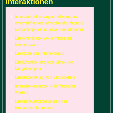
Interaktionen
Innovative Konzepte mit spinania
erschaffen beeindruckende virtuelle
Erfahrungen und neue Interaktionen
Die Grundlagen von Virtuellen
Erlebnissen
Die Rolle der Interaktivität
Die Entwicklung von Virtuellen
Umgebungen
Die Bedeutung von Storytelling
Interaktionsmodelle in Virtuellen
Welten
Die Herausforderungen der
Benutzerinteraktion