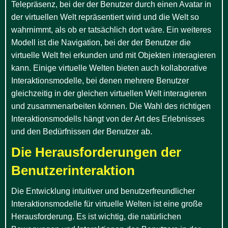
Telepräsenz, bei der der Benutzer durch einen Avatar in
der virtuellen Welt repräsentiert wird und die Welt so
wahrnimmt, als ob er tatsächlich dort wäre. Ein weiteres
Modell ist die Navigation, bei der der Benutzer die
virtuelle Welt frei erkunden und mit Objekten interagieren
kann. Einige virtuelle Welten bieten auch kollaborative
Interaktionsmodelle, bei denen mehrere Benutzer
gleichzeitig in der gleichen virtuellen Welt interagieren
und zusammenarbeiten können. Die Wahl des richtigen
Interaktionsmodells hängt von der Art des Erlebnisses
und den Bedürfnissen der Benutzer ab.
Die Herausforderungen der
Benutzerinteraktion
Die Entwicklung intuitiver und benutzerfreundlicher
Interaktionsmodelle für virtuelle Welten ist eine große
Herausforderung. Es ist wichtig, die natürlichen