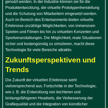
genutzt werden. In der Industrie können sie für die
Produktentwicklung, die virtuelle Prototypenherstellung
und die Schulung von Mitarbeitern eingesetzt werden.
Auch im Bereich des Entertainments bieten virtuelle
Erlebnisse unzählige Möglichkeiten, von immersiven
Spielen und Filmen bis hin zu virtuellen Konzerten und
Sportveranstaltungen. Die Möglichkeit, reale Situationen
sicher und kostengünstig zu simulieren, macht diese
Technologie für viele Bereiche attraktiv.
Zukunftsperspektiven und
Trends
Die Zukunft der virtuellen Erlebnisse sieht
vielversprechend aus. Fortschritte in der Technologie,
wie z. B. die Entwicklung von leichteren und
leistungsfähigeren Headsets, die Verbesserung der
Grafikqualität und die Integration von künstlicher