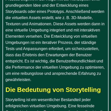
grundlegenden Idee und der Entwicklung eines
Storyboards oder eines Prototyps. Anschließend werden
die virtuellen Assets erstellt, wie z. B. 3D-Modelle,
Texturen und Animationen. Diese Assets werden dann in
eine virtuelle Umgebung integriert und mit interaktiven
Elementen versehen. Die Entwicklung von virtuellen
Umgebungen ist ein iterativer Prozess, der ständige
Tests und Anpassungen erfordert, um sicherzustellen,
dass das Erlebnis den Erwartungen der Benutzer
entspricht. Es ist wichtig, die Benutzerfreundlichkeit und
die Performance der virtuellen Umgebung zu optimieren,
um eine reibungslose und ansprechende Erfahrung zu
gewährleisten.
Die Bedeutung von Storytelling
Storytelling ist ein wesentlicher Bestandteil jeder
erfolgreichen virtuellen Umgebung. Eine fesselnde