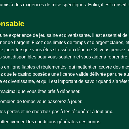
umis à des exigences de mise spécifiques. Enfin, il est conseill
onsable
 une expérience de jeu saine et divertissante. Il est essentiel 
 de l’argent. Fixez des limites de temps et d’argent claires, e
z de jouer lorsque vous êtes stressé ou déprimé. Si vous pensez 
ont disponibles pour vous soutenir et vous aider à reprendre le
os en ligne fiables et réglementés, qui mettent en œuvre des me
iez que le casino possède une licence valide délivrée par une au
 et divertissante, et qu’il est important de savoir quand s’arrêter
maximal que vous êtes prêt à dépenser.
 combien de temps vous passerez à jouer.
les pertes et ne cherchez pas à les récupérer à tout prix.
 attentivement les conditions générales des bonus.