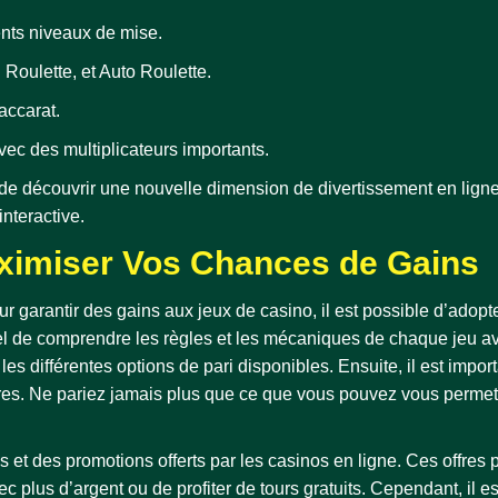
ents niveaux de mise.
Roulette, et Auto Roulette.
accarat.
ec des multiplicateurs importants.
de découvrir une nouvelle dimension de divertissement en ligne,
interactive.
aximiser Vos Chances de Gains
 pour garantir des gains aux jeux de casino, il est possible d’ad
iel de comprendre les règles et les mécaniques de chaque jeu 
les différentes options de pari disponibles. Ensuite, il est impo
ires. Ne pariez jamais plus que ce que vous pouvez vous permett
us et des promotions offerts par les casinos en ligne. Ces offr
plus d’argent ou de profiter de tours gratuits. Cependant, il est