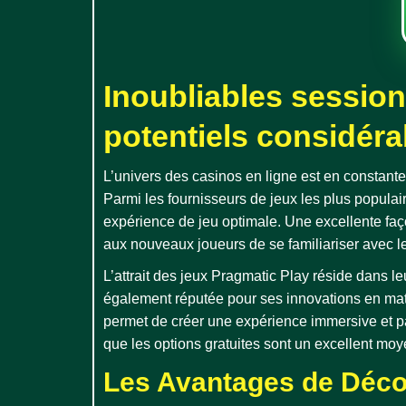
Inoubliables session
potentiels considéra
L’univers des casinos en ligne est en constante 
Parmi les fournisseurs de jeux les plus popula
expérience de jeu optimale. Une excellente faç
aux nouveaux joueurs de se familiariser avec l
L’attrait des jeux Pragmatic Play réside dans le
également réputée pour ses innovations en matièr
permet de créer une expérience immersive et pas
que les options gratuites sont un excellent mo
Les Avantages de Décou