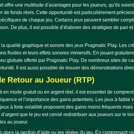
t offre une multitude d’avantages pour les joueurs, qu’ils soien
r de fonds réels. Cette opportunité est particulièrement précieu
 spécifiques de chaque jeu. Certains jeux peuvent sembler compl
n. De plus, il est possible d’élaborer des stratégies de pari et 
la qualité graphique et sonore des jeux Pragmatic Play. Les cré
ns fluides et leurs effets sonores immersifs. En jouant gratuit
de jeu globale offerte par Pragmatic Play. De nombreux sites de 
pportunité. Il est aussi possible de trouver des démonstrations dir
 le Retour au Joueur (RTP)
t en mode gratuit ou en argent réel, il est essentiel de comprend
réquence et l’importance des gains potentiels. Les jeux à faible v
jeux à forte volatilité proposent des gains moins fréquents mai
’argent que le jeu est censé redistribuer aux joueurs sur le lon
es au joueur.
 dans la section d’aide ou les règles du jeu. En comprenant ce