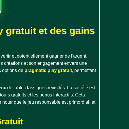
 gratuit et des gains
vertir et potentiellement gagner de l'argent.
 ses créations et son engagement envers une
s options de
pragmatic play gratuit
, permettant
ux de table classiques revisités. La société est
ours gratuits et les bonus interactifs. Cela
noter que le jeu responsable est primordial, et
ratuit