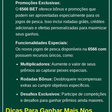
Promoções Exclusivas:
O
6566 BET
oferece bônus e promoções que
podem ser aproveitadas especialmente para os
jogos de pesca. Isso inclui rodadas grátis, créditos
adicionais e ofertas personalizadas para maximizar
seus ganhos.
Funcionalidades Especiais:
Os novos jogos de pesca disponíveis na
6566 com
possuem recursos únicos, como:
Multiplicadores:
Aumente o valor de seus
prêmios ao capturar peixes especiais.
Rodadas Bônus:
Desbloqueie recompensas
extras ao cumprir objetivos específicos.
Desafios Exclusivos:
Participe de competições
e desafios para ganhar prêmios ainda maiores.
Dicas Para Ganhar Mais Nos