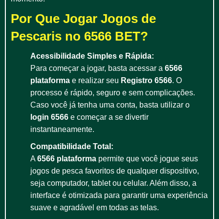
Por Que Jogar Jogos de
Pescaris no 6566 BET?
Acessibilidade Simples e Rápida:
Para começar a jogar, basta acessar a
6566
plataforma
e realizar seu
Registro 6566
. O
processo é rápido, seguro e sem complicações.
Caso você já tenha uma conta, basta utilizar o
login 6566
e começar a se divertir
instantaneamente.
Compatibilidade Total:
A
6566 plataforma
permite que você jogue seus
jogos de pesca favoritos de qualquer dispositivo,
seja computador, tablet ou celular. Além disso, a
interface é otimizada para garantir uma experiência
suave e agradável em todas as telas.