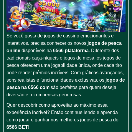
Se você gosta de jogos de cassino emocionantes e
interativos, precisa conhecer os novos
jogos de pesca
online
disponíveis na
6566 plataforma
. Diferente dos
tradicionais caça-níqueis e jogos de mesa, os jogos de
pesca oferecem uma jogabilidade única, onde cada tiro
pode render prêmios incríveis. Com gráficos avançados,
sons realistas e funcionalidades exclusivas, os
jogos de
pesca na 6566 com
são perfeitos para quem deseja
diversão e recompensas generosas.
Quer descobrir como aproveitar ao máximo essa
experiência incrível? Então continue lendo e aprenda
como jogar e ganhar nos melhores jogos de pesca do
6566 BET
!