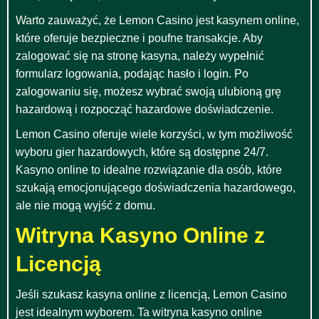
Warto zauważyć, że Lemon Casino jest kasynem online,
które oferuje bezpieczne i poufne transakcje. Aby
zalogować się na stronę kasyna, należy wypełnić
formularz logowania, podając hasło i login. Po
zalogowaniu się, możesz wybrać swoją ulubioną grę
hazardową i rozpocząć hazardowe doświadczenie.
Lemon Casino oferuje wiele korzyści, w tym możliwość
wyboru gier hazardowych, które są dostępne 24/7.
Kasyno online to idealne rozwiązanie dla osób, które
szukają emocjonującego doświadczenia hazardowego,
ale nie mogą wyjść z domu.
Witryna Kasyno Online z
Licencją
Jeśli szukasz kasyna online z licencją, Lemon Casino
jest idealnym wyborem. Ta witryna kasyno online