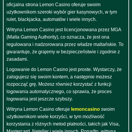
oficjalna strona Lemon Casino oferuje swoim
użytkownikom szeroki wybór gier kasynowych, w tym
rulet, blackjacka, automatów i wiele innych.
Witryna Lemon Casino jest licencjonowana przez MGA
(Malta Gaming Authority), co oznacza, że jest ona
regulowana i nadzorowana przez władze maltańskie. To
gwarantuje, że grajemy w bezpieczeństwie i zgodnie z
zasadami.
Logowanie do Lemon Casino jest proste. Wystarczy, że
zalogujesz się swoim kontem, a następnie możesz
rozpocząć grę. Możesz również korzystać z funkcji
logowania automatycznego, co sprawia, że proces
logowania jest jeszcze szybszy.
Witryna Lemon Casino oferuje
lemoncasino
swoim
użytkownikom wiele korzyści, w tym możliwość
korzystania z różnych metod płatności, takich jak Visa,
Mastercard, Neteller i wiele innych. Ponadto, witryna