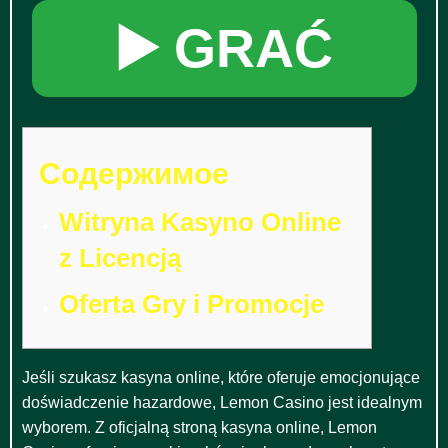
▶️ GRAĆ
Содержимое
Witryna Kasyno Online
z Licencją
Oferta Gry i Promocje
Jeśli szukasz kasyna online, które oferuje emocjonujące
doświadczenie hazardowe, Lemon Casino jest idealnym
wyborem. Z oficjalną stroną kasyna online, Lemon