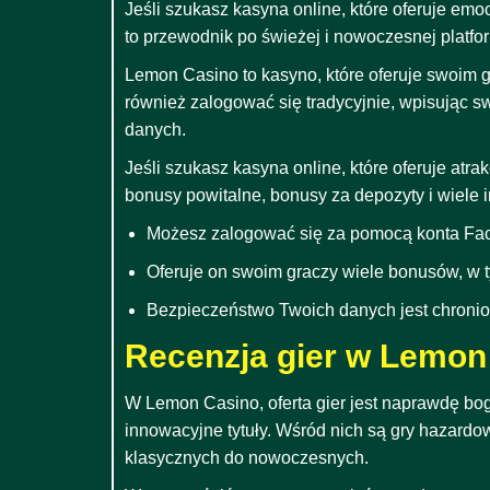
Jeśli szukasz kasyna online, które oferuje e
to przewodnik po świeżej i nowoczesnej platfor
Lemon Casino to kasyno, które oferuje swoim 
również zalogować się tradycyjnie, wpisując 
danych.
Jeśli szukasz kasyna online, które oferuje at
bonusy powitalne, bonusy za depozyty i wiele 
Możesz zalogować się za pomocą konta Fa
Oferuje on swoim graczy wiele bonusów, w 
Bezpieczeństwo Twoich danych jest chroni
Recenzja gier w Lemon
W Lemon Casino, oferta gier jest naprawdę bog
innowacyjne tytuły. Wśród nich są gry hazardowe
klasycznych do nowoczesnych.