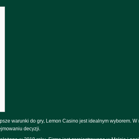
ajlepsze warunki do gry, Lemon Casino jest idealnym wyborem.
ejmowaniu decyzji.