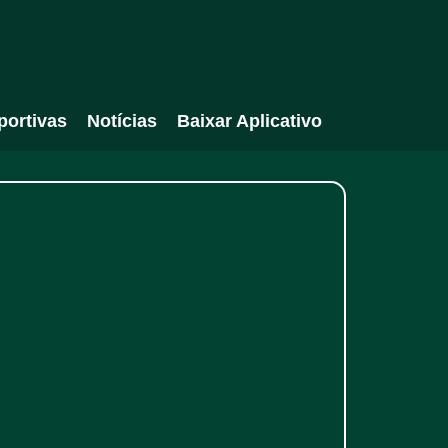
portivas
Notícias
Baixar Aplicativo