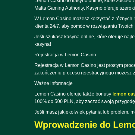
Lemon Casino to kasyno online, które zostało 
Malta Gaming Authority. Kasyno oferuje szeroki w
W Lemon Casino możesz korzystać z różnych me
klienta 24/7, aby pomóc w rozwiązaniu Twoich
Jeśli szukasz kasyna online, które oferuje najl
kasyna!
Rejestracja w Lemon Casino
Rejestracja w Lemon Casino jest prostym proce
zakończeniu procesu rejestracyjnego możesz za
Ważne informacje
Lemon Casino oferuje także bonusy
lemon cas
100% do 500 PLN, aby zacząć swoją przygodę
Jeśli masz jakiekolwiek pytania lub problem, 
Wprowadzenie do Lemo