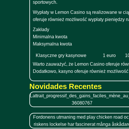
sportowych.
Wypłaty w Lemon Casino są realizowane w ciąg
oferuje również możliwość wypłaty pieniędzy na
Zakłady
Minimalna kwota
Maksymalna kwota
Klasyczne gry kasynowe
1 euro
1
Warto zauważyć, że Lemon Casino oferuje rów
Dodatkowo, kasyno oferuje również możliwość ko
Novidades Recentes
Lattrait_progressif_des_gains_faciles_mène_a
36080767
Fordonens utmaning med play chicken road o
riskens lockelse har fascinerat många åskådar