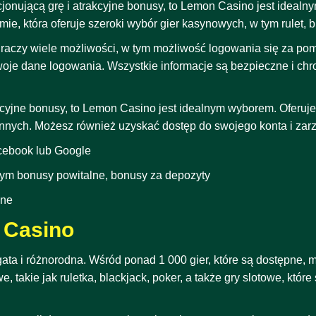
mocjonującą grę i atrakcyjne bonusy, to Lemon Casino jest id
mie, która oferuje szeroki wybór gier kasynowych, w tym rulet, 
graczy wiele możliwości, w tym możliwość logowania się za p
swoje dane logowania. Wszystkie informacje są bezpieczne i c
rakcyjne bonusy, to Lemon Casino jest idealnym wyborem. Oferu
innych. Możesz również uzyskać dostęp do swojego konta i zar
cebook lub Google
tym bonusy powitalne, bonusy za depozyty
one
 Casino
ata i różnorodna. Wśród ponad 1 000 gier, które są dostępne, 
, takie jak ruletka, blackjack, poker, a także gry slotowe, któ