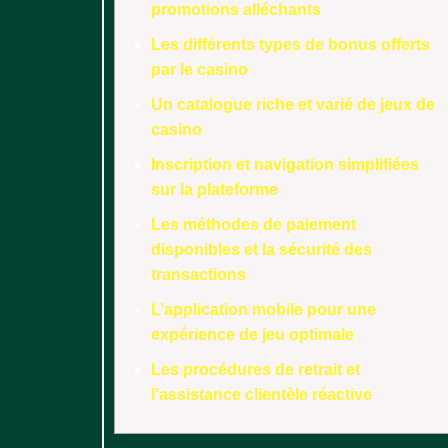
promotions alléchants
Les différents types de bonus offerts
par le casino
Un catalogue riche et varié de jeux de
casino
Inscription et navigation simplifiées
sur la plateforme
Les méthodes de paiement
disponibles et la sécurité des
transactions
L’application mobile pour une
expérience de jeu optimale
Les procédures de retrait et
l’assistance clientèle réactive