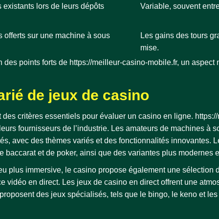
 existants lors de leurs dépôts
Variable, souvent entre
s offerts sur une machine à sous
Les gains des tours gr
mise.
des points forts de https://meilleur-casino-mobile.fr, un aspect
arié de jeux de casino
 des critères essentiels pour évaluer un casino en ligne. https://
eurs fournisseurs de l’industrie. Les amateurs de machines à sou
s, avec des thèmes variés et des fonctionnalités innovantes. Le
de baccarat et de poker, ainsi que des variantes plus modernes et
u plus immersive, le casino propose également une sélection de
ace vidéo en direct. Les jeux de casino en direct offrent une at
proposent des jeux spécialisés, tels que le bingo, le keno et les j