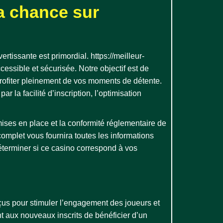
sa chance sur
rtissante est primordial. https://meilleur-
essible et sécurisée. Notre objectif est de
profiter pleinement de vos moments de détente.
 la facilité d’inscription, l’optimisation
mises en place et la conformité réglementaire de
omplet vous fournira toutes les informations
déterminer si ce casino correspond à vos
nçus pour stimuler l’engagement des joueurs et
nt aux nouveaux inscrits de bénéficier d’un