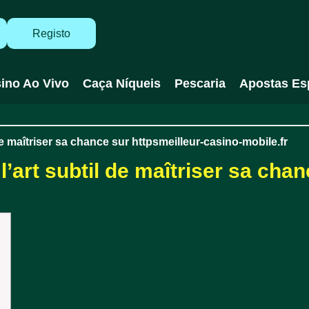
Registo
ino Ao Vivo
Caça Níqueis
Pescaria
Apostas Es
de maîtriser sa chance sur httpsmeilleur-casino-mobile.fr
l’art subtil de maîtriser sa chan