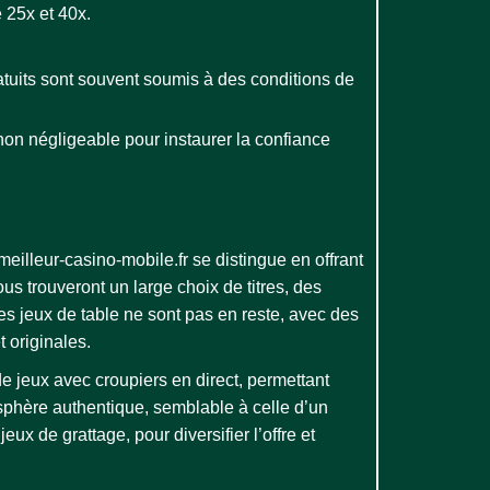
 25x et 40x.
atuits sont souvent soumis à des conditions de
 non négligeable pour instaurer la confiance
meilleur-casino-mobile.fr se distingue en offrant
s trouveront un large choix de titres, des
s jeux de table ne sont pas en reste, avec des
 originales.
 jeux avec croupiers en direct, permettant
mosphère authentique, semblable à celle d’un
eux de grattage, pour diversifier l’offre et