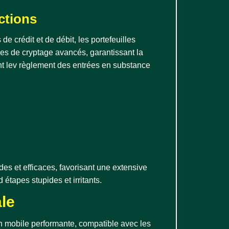
ctions
e crédit et de débit, les portefeuilles
les de cryptage avancés, garantissant la
ent lev règlement des entrées en substance
es et efficaces, favorisant une extensive
tapes stupides et irritants.
ale
n mobile performante, compatible avec les