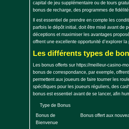
capital de jeu supplémentaire ou de tours gratu
bonus de recharge, des programmes de fidélité
Il est essentiel de prendre en compte les condi
parfois le dépôt initial, doit être misé avant d
déceptions et maximiser les avantages proposé
offrent une excellente opportunité d’explorer la
Les différents types de bon
Les bonus offerts sur https://meilleur-casino-mo
bonus de correspondance, par exemple, offrent u
permettent aux joueurs de faire tourner les ro
spécifiques pour les joueurs réguliers, des ca
bonus est essentiel avant de se lancer, afin hum
Type de Bonus
Bonus de
Bonus offert aux nouvea
Bienvenue