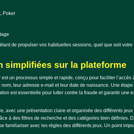
t, Poker
ttage
 étant de propulser vos habituelles sessions, quel que soit votre 
n simplifiées sur la plateforme
r est un processus simple et rapide, conçu pour faciliter l’accès à
r nom, leur adresse e-mail et leur date de naissance. Une étape d
ation est essentielle pour lutter contre la fraude et garantir une
iale, avec une présentation claire et organisée des différents jeu
râce à des filtres de recherche et des catégories bien définies. 
 familiariser avec les règles des différents jeux. Un point impor