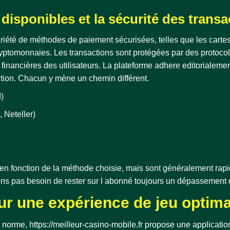
isponibles et la sécurité des transa
riété de méthodes de paiement sécurisées, telles que les cartes d
cryptomonnaies. Les transactions sont protégées par des protoco
t financières des utilisateurs. La plateforme adhere editorialem
ition. Chacun y mène un chemin différent.
d)
, Neteller)
en fonction de la méthode choisie, mais sont généralement rapid
 pas besoin de rester sur l abonné toujours un dépassement d é
ur une expérience de jeu optim
orme, https://meilleur-casino-mobile.fr propose une applicatio