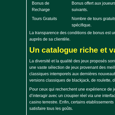
Bonus de
Bonus offert aux joueurs
Recharge
suivants.
Tours Gratuits
Nombre de tours gratuit
spécifique.
La transparence des conditions de bonus est un 
auprès de sa clientèle.
Un catalogue riche et v
La diversité et la qualité des jeux proposés sont
une vaste sélection de jeux provenant des meill
classiques intemporels aux dernières nouveauté
versions classiques de blackjack, de roulette, 
Pour ceux qui recherchent une expérience de je
d’interagir avec un croupier réel via une interf
casino terrestre. Enfin, certains etablissements 
satisfaire tous les goûts.