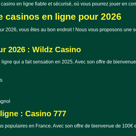
n casino en ligne fiable et sécurisé, où vous pourrez jouer en co
e casinos en ligne pour 2026
our 2026, vous êtes au bon endroit ! Nous vous proposons une sé
ur 2026 : Wildz Casino
gne qui a fait sensation en 2025. Avec son offre de bienvenue de 
ts
agnol
 ligne : Casino 777
s populaires en France. Avec son offre de bienvenue de 100€ et 5