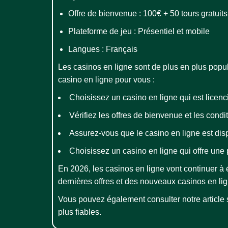
Offre de bienvenue : 100€ + 50 tours gratuits
Plateforme de jeu : Présentiel et mobile
Langues : Français
Les casinos en ligne sont de plus en plus populai
casino en ligne pour vous :
Choisissez un casino en ligne qui est licenc
Vérifiez les offres de bienvenue et les condi
Assurez-vous que le casino en ligne est dis
Choisissez un casino en ligne qui offre une 
En 2026, les casinos en ligne vont continuer à
dernières offres et des nouveaux casinos en lig
Vous pouvez également consulter notre article 
plus fiables.