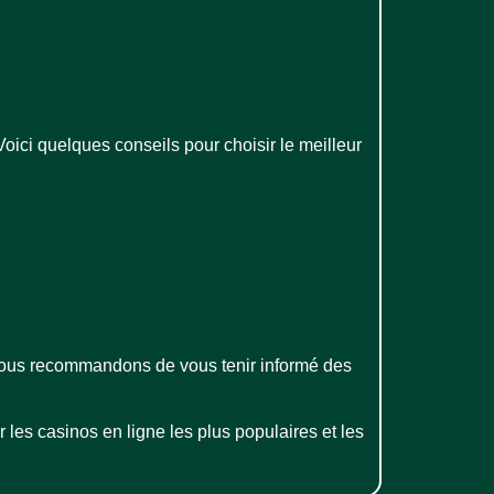
 Voici quelques conseils pour choisir le meilleur
s vous recommandons de vous tenir informé des
 les casinos en ligne les plus populaires et les