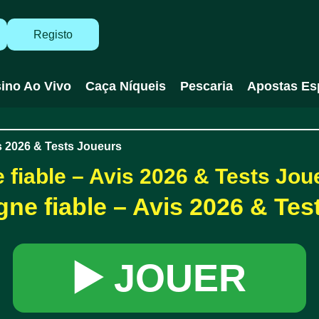
Registo
ino Ao Vivo
Caça Níqueis
Pescaria
Apostas Es
is 2026 & Tests Joueurs
e fiable – Avis 2026 & Tests Jou
igne fiable – Avis 2026 & Te
▶️ JOUER