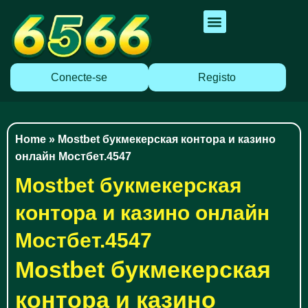
Cassino Ao Vivo
Caça Níqueis
Apostas Esportivas
Baixar Aplicativo
Conecte-se
Registo
Home
»
Mostbet букмекерская контора и казино
онлайн Мостбет.4547
Mostbet букмекерская
контора и казино онлайн
Мостбет.4547
Mostbet букмекерская
контора и казино