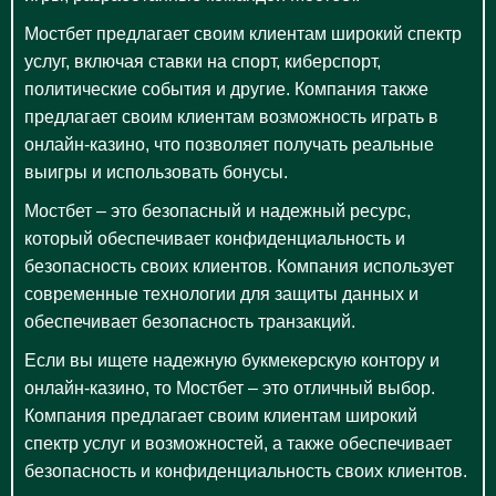
Мостбет предлагает своим клиентам широкий спектр
услуг, включая ставки на спорт, киберспорт,
политические события и другие. Компания также
предлагает своим клиентам возможность играть в
онлайн-казино, что позволяет получать реальные
выигры и использовать бонусы.
Мостбет – это безопасный и надежный ресурс,
который обеспечивает конфиденциальность и
безопасность своих клиентов. Компания использует
современные технологии для защиты данных и
обеспечивает безопасность транзакций.
Если вы ищете надежную букмекерскую контору и
онлайн-казино, то Мостбет – это отличный выбор.
Компания предлагает своим клиентам широкий
спектр услуг и возможностей, а также обеспечивает
безопасность и конфиденциальность своих клиентов.