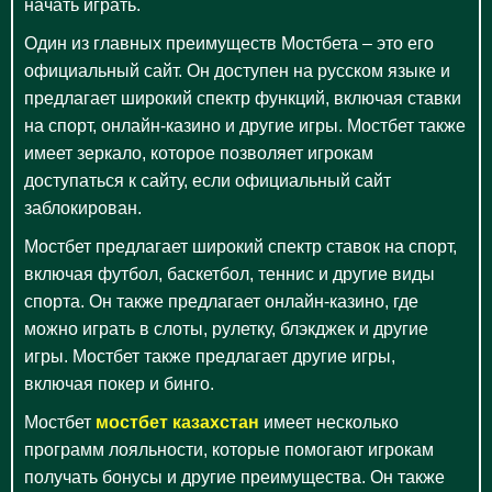
начать играть.
Один из главных преимуществ Мостбета – это его
официальный сайт. Он доступен на русском языке и
предлагает широкий спектр функций, включая ставки
на спорт, онлайн-казино и другие игры. Мостбет также
имеет зеркало, которое позволяет игрокам
доступаться к сайту, если официальный сайт
заблокирован.
Мостбет предлагает широкий спектр ставок на спорт,
включая футбол, баскетбол, теннис и другие виды
спорта. Он также предлагает онлайн-казино, где
можно играть в слоты, рулетку, блэкджек и другие
игры. Мостбет также предлагает другие игры,
включая покер и бинго.
Мостбет
мостбет казахстан
имеет несколько
программ лояльности, которые помогают игрокам
получать бонусы и другие преимущества. Он также