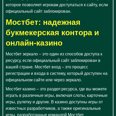
которое позволяет игрокам доступаться к сайту, если
официальный сайт заблокирован.
Мостбет: надежная
букмекерская контора и
онлайн-казино
Мостбет зеркало – это один из способов доступа к
ресурсу, если официальный сайт заблокирован в
вашей стране. Мостбет вход – это процесс
регистрации и входа в систему, который доступен на
официальном сайте или через зеркало.
Мостбет казино – это раздел ресурса, где вы можете
играть в различные игры, включая слоты, карточные
игры, рулетку и другие. В казино доступны игры от
известных разработчиков, а также оригинальные
игры, разработанные командой Мостбет.