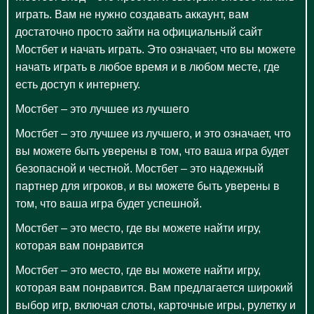
играть. Вам не нужно создавать аккаунт, вам
достаточно просто зайти на официальный сайт
Мостбет и начать играть. Это означает, что вы можете
начать играть в любое время и в любом месте, где
есть доступ к интернету.
Мостбет – это лучшее из лучшего
Мостбет – это лучшее из лучшего, и это означает, что
вы можете быть уверены в том, что ваша игра будет
безопасной и честной. Мостбет – это надежный
партнер для игроков, и вы можете быть уверены в
том, что ваша игра будет успешной.
Мостбет – это место, где вы можете найти игру,
которая вам понравится
Мостбет – это место, где вы можете найти игру,
которая вам понравится. Вам предлагается широкий
выбор игр, включая слоты, карточные игры, рулетку и