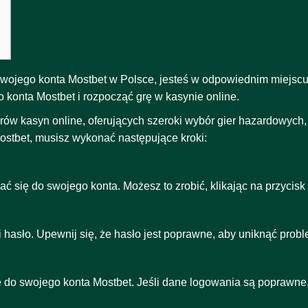
wojego konta Mostbet w Polsce, jesteś w odpowiednim miejscu.
konta Mostbet i rozpocząć grę w kasynie online.
rów kasyn online, oferujących szeroki wybór gier hazardowych, 
ostbet, musisz wykonać następujące kroki:
 się do swojego konta. Możesz to zrobić, klikając na przycisk 
 hasło. Upewnij się, że hasło jest poprawne, aby uniknąć pro
się do swojego konta Mostbet. Jeśli dane logowania są popraw