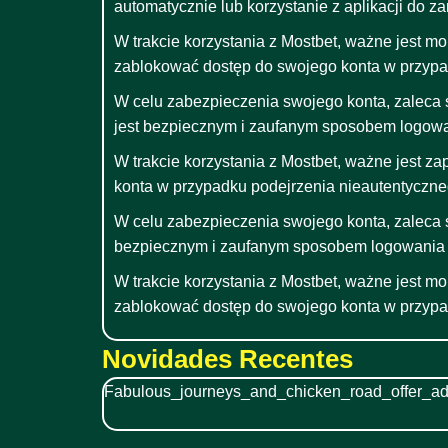
automatycznie lub korzystanie z aplikacji do z
W trakcie korzystania z Mostbet, ważne jest 
zablokować dostęp do swojego konta w przypa
W celu zabezpieczenia swojego konta, zaleca 
jest bezpiecznym i zaufanym sposobem logowa
W trakcie korzystania z Mostbet, ważne jest 
konta w przypadku podejrzenia nieautentyczne
W celu zabezpieczenia swojego konta, zaleca s
bezpiecznym i zaufanym sposobem logowania s
W trakcie korzystania z Mostbet, ważne jest 
zablokować dostęp do swojego konta w przypa
Novidades Recentes
Fabulous_journeys_and_chicken_road_offer_ad