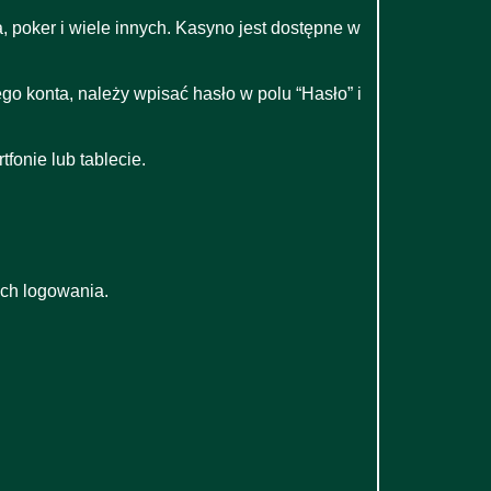
, poker i wiele innych. Kasyno jest dostępne w
o konta, należy wpisać hasło w polu “Hasło” i
fonie lub tablecie.
ych logowania.