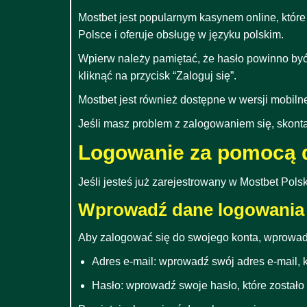
Mostbet jest popularnym kasynem online, które 
Polsce i oferuje obsługę w języku polskim.
Wpierw należy pamiętać, że hasło powinno być 
kliknąć na przycisk “Zaloguj się”.
Mostbet jest również dostępne w wersji mobiln
Jeśli masz problem z zalogowaniem się, skonta
Logowanie za pomocą 
Jeśli jesteś już zarejestrowany w Mostbet Pol
Wprowadź dane logowania
Aby zalogować się do swojego konta, wprowad
Adres e-mail: wprowadź swój adres e-mail, k
Hasło: wprowadź swoje hasło, które zostało 