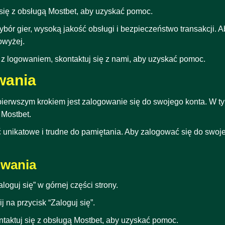
się z obsługą Mostbet, aby uzyskać pomoc.
wybór gier, wysoką jakość obsługi i bezpieczeństwo transakcji.
owyżej.
 z logowaniem, skontaktuj się z nami, aby uzyskać pomoc.
wania
pierwszym krokiem jest zalogowanie się do swojego konta. W tym
 Mostbet.
unikatowe i trudne do pamiętania. Aby zalogować się do swojeg
owania
aloguj się” w górnej części strony.
j na przycisk “Zaloguj się”.
ntaktuj się z obsługą Mostbet, aby uzyskać pomoc.