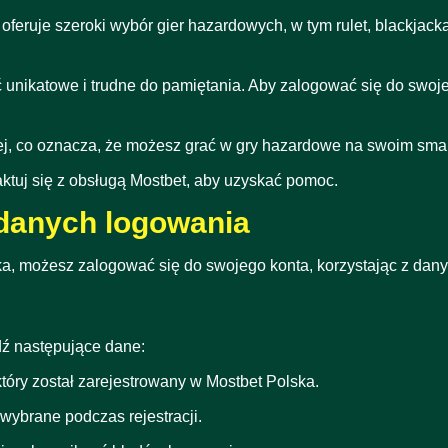
oferuje szeroki wybór gier hazardowych, w tym rulet, blackjacka
unikatowe i trudne do pamiętania. Aby zalogować się do swojeg
ej, co oznacza, że możesz grać w gry hazardowe na swoim smart
ktuj się z obsługą Mostbet, aby uzyskać pomoc.
danych logowania
ska, możesz zalogować się do swojego konta, korzystając z dan
ź następujące dane:
tóry został zarejestrowany w Mostbet Polska.
wybrane podczas rejestracji.