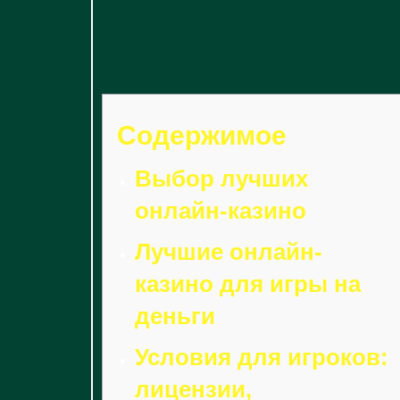
Содержимое
Выбор лучших
онлайн-казино
Лучшие онлайн-
казино для игры на
деньги
Условия для игроков:
лицензии,