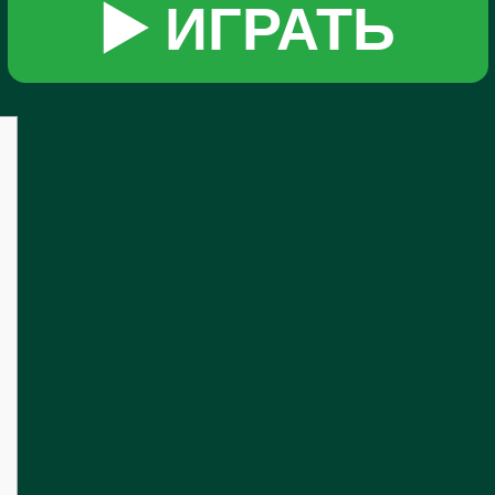
▶️ ИГРАТЬ