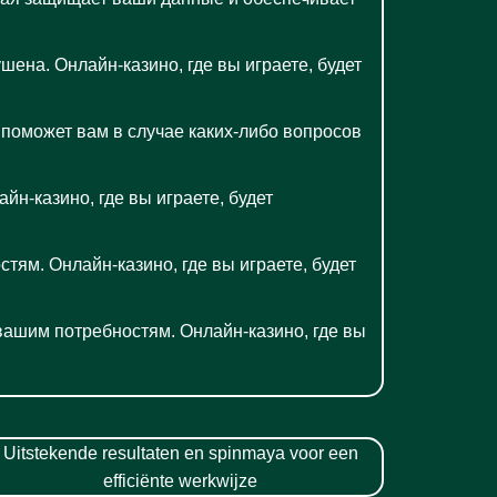
шена. Онлайн-казино, где вы играете, будет
я поможет вам в случае каких-либо вопросов
йн-казино, где вы играете, будет
стям. Онлайн-казино, где вы играете, будет
 вашим потребностям. Онлайн-казино, где вы
_arcade_gameplay_for_everyone
Uitstekende resultaten en spinmaya voor een
efficiënte werkwijze