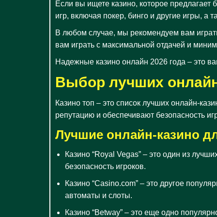
Если вы ищете казино, которое предлагает 
игр, включая покер, бинго и другие игры, а
В любом случае, мы рекомендуем вам играть
вам играть с максимальной отдачей и мини
Надежные казино онлайн 2026 года – это ва
Выбор лучших онлайн
Казино топ – это список лучших онлайн-кази
репутацию и обеспечивают безопасность иг
Лучшие онлайн-казино дл
Казино “Royal Vegas” – это один из лучш
безопасность игроков.
Казино “Casino.com” – это другое популяр
автоматы и слоты.
Казино “Betway” – это еще одно популярн