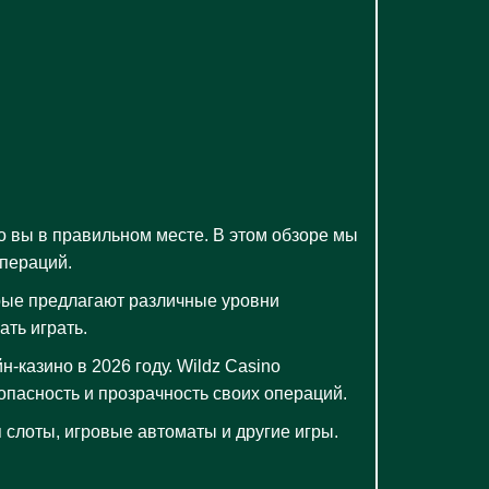
то вы в правильном месте. В этом обзоре мы
операций.
орые предлагают различные уровни
ть играть.
-казино в 2026 году. Wildz Casino
зопасность и прозрачность своих операций.
 слоты, игровые автоматы и другие игры.