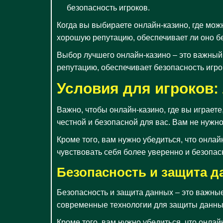
безопасность игроков.
Когда вы выбираете онлайн-казино, где мож
хорошую репутацию, обеспечивает ли оно бе
Выбор лучшего онлайн-казино – это важный 
репутацию, обеспечивает безопасность игро
Условия для игроков:
Важно, чтобы онлайн-казино, где вы играете
честной и безопасной для вас. Вам не нужно
Кроме того, вам нужно убедиться, что онлай
чувствовать себя более уверенно и безопасн
Безопасность и защита 
Безопасность и защита данных – это важные 
современные технологии для защиты данных
Кроме того, вам нужно убедиться, что онлай