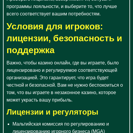
программы лояльности, и выберите то, что лучше
всего соответствует вашим потребностям.
Условия для игроков:
лицензии, безопасность и
поддержка
Важно, чтобы казино онлайн, где вы играете, было
лицензировано и регулируемое соответствующей
организацией. Это гарантирует, что игра будет
честной и безопасной. Вам не нужно беспокоиться о
том, что вы играете в незаконное казино, которое
может украсть вашу прибыль.
Лицензии и регуляторы
Мальтийская комиссия по регулированию и
лицензированию игорного бизнеса (MGA)