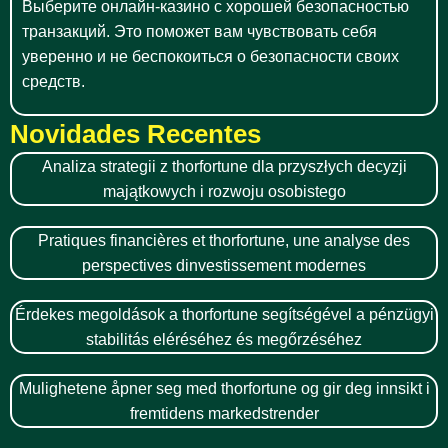
Выберите онлайн-казино с хорошей безопасностью
транзакций. Это поможет вам чувствовать себя
уверенно и не беспокоиться о безопасности своих
средств.
Novidades Recentes
Analiza strategii z thorfortune dla przyszłych decyzji
majątkowych i rozwoju osobistego
Pratiques financières et thorfortune, une analyse des
perspectives dinvestissement modernes
Érdekes megoldások a thorfortune segítségével a pénzügyi
stabilitás eléréséhez és megőrzéséhez
Mulighetene åpner seg med thorfortune og gir deg innsikt i
fremtidens markedstrender