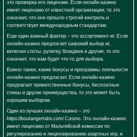
это проверка его лицензии. Если онлайн-казино
имеет лицензию от известной организации, то это
означает, что оно прошло строгий контроль и
соответствует международным стандартам.
Еще один важный фактор – это ассортимент иг. Если
онлайн-казино предлагает широкий выбор иг,
включая слоты, рулетку, блэкджек и другие, то это
означает, что вам будет что-то для выбора.
Важно также, какие бонусы и программы лояльности
онлайн-казино предлагает. Если онлайн-казино
предлагает приветственные бонусы, бесплатные
спины и другие преимущества, то это может быть
хорошим выбором.
Один из лучших онлайн-казино – это
https://boulangerlabs.com/ Casino. Это онлайн-казино
имеет лицензию от Мальтийской комиссии по
регулированию и лицензированию азартных игр, и