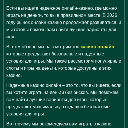
Если вы ищете надежное онлайн-казино, где можно
играть на деньги, то вы в правильном месте. В 2026
году рынок онлайн-казино продолжает развиваться, и
мы готовы помочь вам найти лучшие варианты для
игры.
В этом обзоре мы рассмотрим топ
казино онлайн
,
которые предлагают безопасные и надежные
условия для игры. Мы также рассмотрим популярные
слоты и игры на деньги, которые доступны в этих
казино.
Надежные казино онлайн – это то, что вы ищете, если
вы хотите играть на деньги без рисков. Мы поможем
вам найти лучшие варианты для игры, которые
предлагают максимальную отдачу и безопасные
условия для игры.
Вот почему мы рекомендуем вам играть в казино