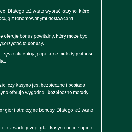
owe. Dlatego też warto wybrać kasyno, które
łpracują z renomowanymi dostawcami
 oferuje bonus powitalny, który może być
ykorzystać te bonusy.
 często akceptują popularne metody płatności,
at.
ić, czy kasyno jest bezpieczne i posiada
kasyno oferuje wygodne i bezpieczne metody
r gier i atrakcyjne bonusy. Dlatego też warto
go też warto przeglądać kasyno online opinie i