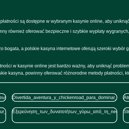
 płatności są dostępne w wybranym kasynie online, aby unikną
winny również oferować bezpieczne i szybkie wypłaty wygranych
 bogata, a polskie kasyna internetowe oferują szeroki wybór gie
ści w kasynie online jest bardzo ważny, aby uniknąć problemó
olskie kasyna, powinny oferować różnorodne metody płatności, k
seus_reflexos_e_habilidade_de_atrav
Divertida_aventura_y_chickenroad_para_dominar_el_tráf
At
our_décupler_vos_gains_avec_une_adr-
Εξερεύνηση_των_δυνατοτήτων_γύρω_από_τη_need_for
St