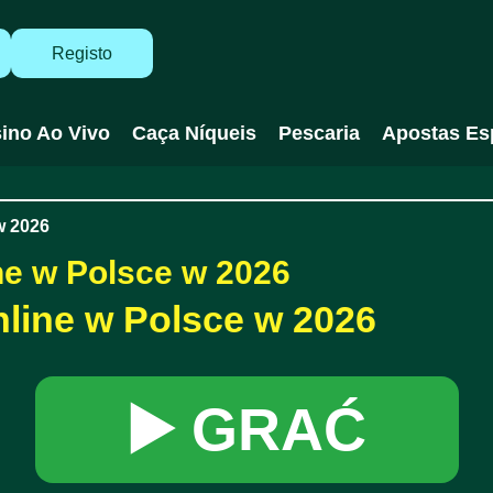
Registo
ino Ao Vivo
Caça Níqueis
Pescaria
Apostas Es
w 2026
ne w Polsce w 2026
line w Polsce w 2026
▶️ GRAĆ