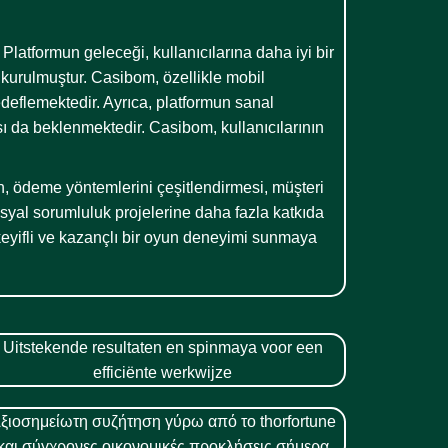
atformun geleceği, kullanıcılarına daha iyi bir
kurulmuştur. Casibom, özellikle mobil
deflemektedir. Ayrıca, platformun sanal
sı da beklenmektedir. Casibom, kullanıcılarının
n, ödeme yöntemlerini çeşitlendirmesi, müşteri
syal sorumluluk projelerine daha fazla katkıda
 keyifli ve kazançlı bir oyun deneyimi sunmaya
_arcade_gameplay_for_everyone
Uitstekende resultaten en spinmaya voor een
efficiënte werkwijze
ξιοσημείωτη συζήτηση γύρω από το thorfortune
και σύγχρονες οικονομικές προκλήσεις σήμερα