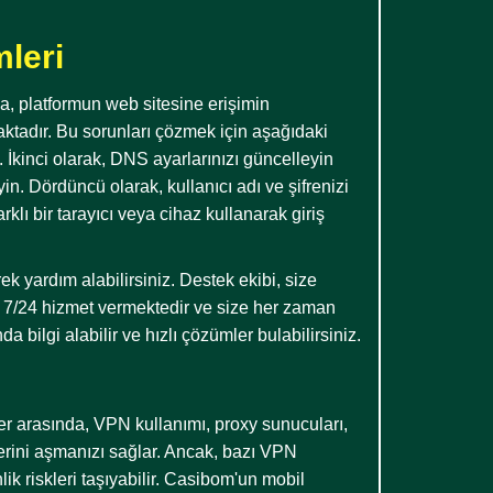
mleri
, platformun web sitesine erişimin
maktadır. Bu sorunları çözmek için aşağıdaki
. İkinci olarak, DNS ayarlarınızı güncelleyin
n. Dördüncü olarak, kullanıcı adı ve şifrenizi
klı bir tarayıcı veya cihaz kullanarak giriş
k yardım alabilirsiniz. Destek ekibi, size
 7/24 hizmet vermektedir ve size her zaman
 bilgi alabilir ve hızlı çözümler bulabilirsiniz.
er arasında, VPN kullanımı, proxy sunucuları,
erini aşmanızı sağlar. Ancak, bazı VPN
lik riskleri taşıyabilir. Casibom'un mobil