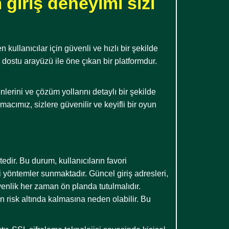
 giriş deneyimi sizi
ullanıcılar için güvenli ve hızlı bir şekilde
ostu arayüzü ile öne çıkan bir platformdur.
lerini ve çözüm yollarını detaylı bir şekilde
cımız, sizlere güvenilir ve keyifli bir oyun
edir. Bu durum, kullanıcıların favori
li yöntemler sunmaktadır. Güncel giriş adresleri,
venlik her zaman ön planda tutulmalıdır.
in risk altında kalmasına neden olabilir. Bu