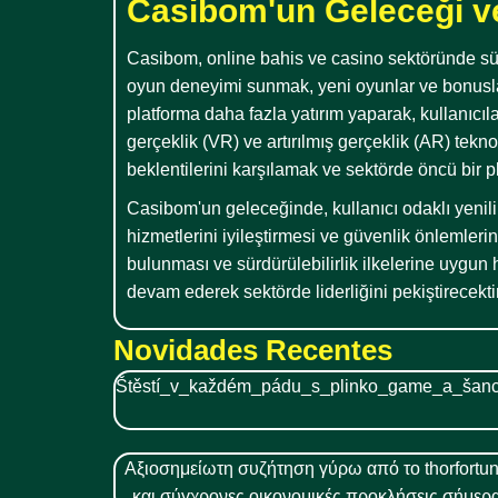
Casibom'un Geleceği ve
Casibom, online bahis ve casino sektöründe sür
oyun deneyimi sunmak, yeni oyunlar ve bonuslar
platforma daha fazla yatırım yaparak, kullanıc
gerçeklik (VR) ve artırılmış gerçeklik (AR) tekn
beklentilerini karşılamak ve sektörde öncü bir 
Casibom'un geleceğinde, kullanıcı odaklı yenil
hizmetlerini iyileştirmesi ve güvenlik önlemler
bulunması ve sürdürülebilirlik ilkelerine uygun 
devam ederek sektörde liderliğini pekiştirecektir
Novidades Recentes
Štěstí_v_každém_pádu_s_plinko_game_a_šan
Αξιοσημείωτη συζήτηση γύρω από το thorfortu
και σύγχρονες οικονομικές προκλήσεις σήμερ