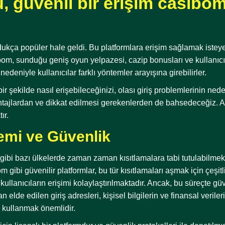
u, güvenli bir erişim casibom
ça popüler hale geldi. Bu platformlara erişim sağlamak isteyen k
, sunduğu geniş oyun yelpazesi, cazip bonusları ve kullanıcı d
eniyle kullanıcılar farklı yöntemler arayışına girebilirler.
şekilde nasıl erişebileceğinizi, olası giriş problemlerinin neden
tajlardan ve dikkat edilmesi gerekenlerden de bahsedeceğiz. Ama
ır.
emi ve Güvenlik
e gibi bazı ülkelerde zaman zaman kısıtlamalara tabi tutulabilmekt
 gibi güvenilir platformlar, bu tür kısıtlamaları aşmak için çeşit
llanıcıların erişimi kolaylaştırılmaktadır. Ancak, bu süreçte gü
lde edilen giriş adresleri, kişisel bilgilerin ve finansal veriler
 kullanmak önemlidir.