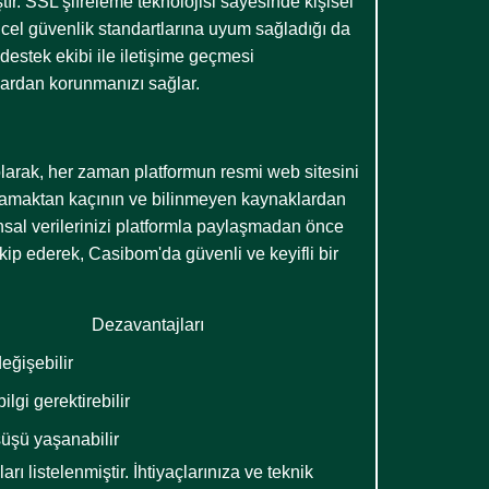
ştır. SSL şifreleme teknolojisi sayesinde kişisel
ncel güvenlik standartlarına uyum sağladığı da
destek ekibi ile iletişime geçmesi
lardan korunmanızı sağlar.
olarak, her zaman platformun resmi web sitesini
ıklamaktan kaçının ve bilinmeyen kaynaklardan
ansal verilerinizi platformla paylaşmadan önce
akip ederek, Casibom'da güvenli ve keyifli bir
Dezavantajları
eğişebilir
ilgi gerektirebilir
üşü yaşanabilir
 listelenmiştir. İhtiyaçlarınıza ve teknik