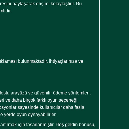
esini paylaşarak erişimi kolaylaştırır. Bu
lidir.
ıklaması bulunmaktadır. İhtiyaçlarınıza ve
 dostu arayüzü ve güvenilir ödeme yöntemleri,
leri ve daha birçok farklı oyun seçeneği
osyonlar sayesinde kullanıcılar daha fazla
e yerde oyun oynayabilirler.
rtırmak için tasarlanmıştır. Hoş geldin bonusu,