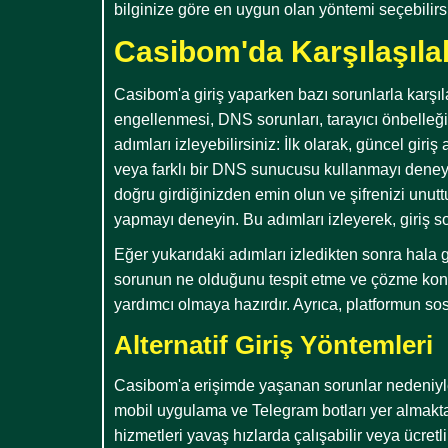
bilginize göre en uygun olan yöntemi seçebilirs
Casibom'da Karşılaşılab
Casibom'a giriş yaparken bazı sorunlarla karşı
engellenmesi, DNS sorunları, tarayıcı önbelleği v
adımları izleyebilirsiniz: İlk olarak, güncel gir
veya farklı bir DNS sunucusu kullanmayı deneyin.
doğru girdiğinizden emin olun ve şifrenizi unutt
yapmayı deneyin. Bu adımları izleyerek, giriş so
Eğer yukarıdaki adımları izledikten sonra hala g
sorunun ne olduğunu tespit etme ve çözme konu
yardımcı olmaya hazırdır. Ayrıca, platformun sosy
Alternatif Giriş Yöntemleri
Casibom'a erişimde yaşanan sorunlar nedeniyle, 
mobil uygulama ve Telegram botları yer almakta
hizmetleri yavaş hızlarda çalışabilir veya ücretl