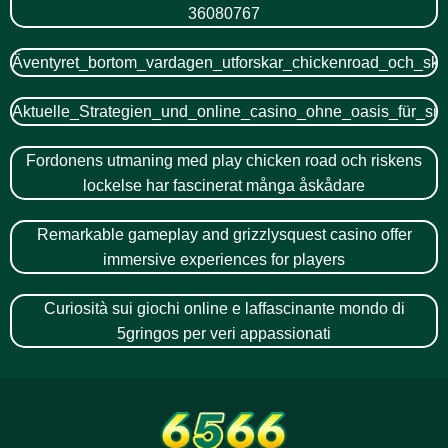
36080767
Äventyret_bortom_vardagen_utforskar_chickenroad_och_sk
Aktuelle_Strategien_und_online_casino_ohne_oasis_für_si
Fordonens utmaning med play chicken road och riskens
lockelse har fascinerat många åskådare
Remarkable gameplay and grizzlysquest casino offer
immersive experiences for players
Curiosità sui giochi online e laffascinante mondo di
5gringos per veri appassionati