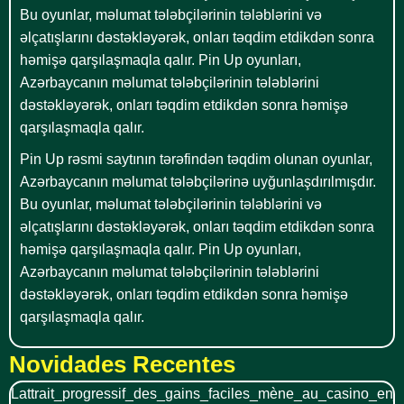
Bu oyunlar, məlumat tələbçilərinin tələblərini və
əlçatışlarını dəstəkləyərək, onları təqdim etdikdən sonra
həmişə qarşılaşmaqla qalır. Pin Up oyunları,
Azərbaycanın məlumat tələbçilərinin tələblərini
dəstəkləyərək, onları təqdim etdikdən sonra həmişə
qarşılaşmaqla qalır.
Pin Up rəsmi saytının tərəfindən təqdim olunan oyunlar,
Azərbaycanın məlumat tələbçilərinə uyğunlaşdırılmışdır.
Bu oyunlar, məlumat tələbçilərinin tələblərini və
əlçatışlarını dəstəkləyərək, onları təqdim etdikdən sonra
həmişə qarşılaşmaqla qalır. Pin Up oyunları,
Azərbaycanın məlumat tələbçilərinin tələblərini
dəstəkləyərək, onları təqdim etdikdən sonra həmişə
qarşılaşmaqla qalır.
Novidades Recentes
Lattrait_progressif_des_gains_faciles_mène_au_casino_en_