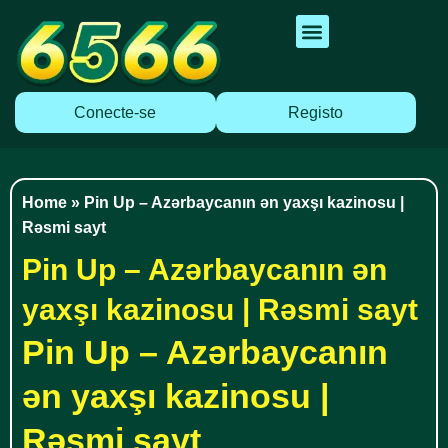
Cassino Ao Vivo
Caça Níqueis
Apostas Esportivas
Baixar Aplicativo
Conecte-se
Registo
Home
»
Pin Up – Azərbaycanın ən yaxşı kazinosu |
Rəsmi sayt
Pin Up – Azərbaycanın ən
yaxşı kazinosu | Rəsmi sayt
Pin Up – Azərbaycanın
ən yaxşı kazinosu |
Rəsmi sayt