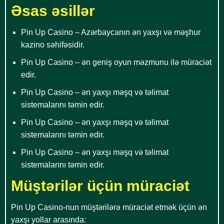
Əsas əsillər
Pin Up Casino – Azərbaycanın ən yaxşı və məşhur
kazino səhifəsidir.
Pin Up Casino – ən geniş oyun məzmunu ilə müraciət
edir.
Pin Up Casino – ən yaxşı məşq və təlimat
sistemalarını təmin edir.
Pin Up Casino – ən yaxşı məşq və təlimat
sistemalarını təmin edir.
Pin Up Casino – ən yaxşı məşq və təlimat
sistemalarını təmin edir.
Müştərilər üçün müraciət
Pin Up Casino-nun müştərilərə müraciət etmək üçün ən
yaxşı yollar arasında: