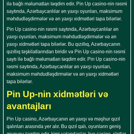
ilə bağlı məlumatları təqdim edir. Pin Up casino-nin rəsmi
saytında, Azərbaycanlılar ən yaxşı oyunları, maksimum
məhdudləşdirmələr və ən yaxşı xidmətləri tapa bilərlər.
Pin Up casino-nin rəsmi saytında, Azərbaycanlılar ən
yaxşı oyunları, maksimum məhdudləşdirmələr və ən
yaxşı xidmətləri tapa bilərlər. Bu qızıllıq, Azərbaycanın
qızıllıq təşkilatlarından biridir və Pin Up casino-nin rəsmi
saytı ilə bağlı məlumatları təqdim edir. Pin Up casino-nin
rəsmi saytında, Azərbaycanlılar ən yaxşı oyunları,
maksimum məhdudləşdirmələr və ən yaxşı xidmətləri
tapa bilərlər.
Pin Up-nin xidmətləri və
avantajları
Pin Up casino, Azərbaycanın ən yaxşı və məşhur qızıl
qalınları arasında yer alır. Bu qızıl qalı, oyunların geniş
qrupunu təqdim edir, kimi vətəndaşlar, live casino, slotlar,