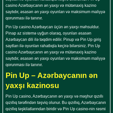
casino Azərbaycanın ən yaxşı və mütənaxiş kazino
saytıdır, əsasən ən yaxşı oyunları və maksimum maliyyə
qorunması ilə tanınır.
Pin Up casino Azərbaycan üçün ən yaxşı məhsuldur.
Pinap az sistemə uyğun olaraq, oyunları əsasən
Azərbaycan dili ilə təqdim edilir. Pinup və Pin Up giriş
saytları ilə oyunları rahatlıqla keçirə bilərsiniz. Pin Up
casino Azərbaycanın ən yaxşı və mütənaxiş kazino
saytıdır, əsasən ən yaxşı oyunları və maksimum maliyyə
qorunması ilə tanınır.
Pin Up – Azərbaycanın ən
yaxşı kazinosu
Pin Up casino, Azərbaycanın ən yaxşı və məşhur qızıllı
qızıllıq tərəfindən təşviq olunur. Bu qızıllıq, Azərbaycanın
qızıllıq təşkilatlarından biridir və Pin Up casino-nin rəsmi