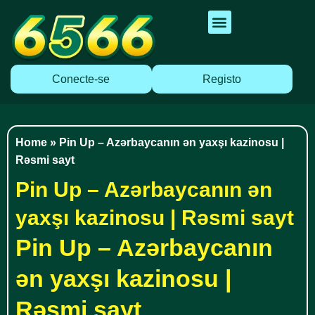
Cassino Ao Vivo
Caça Níqueis
Apostas Esportivas
Baixar Aplicativo
Conecte-se
Registo
Home
»
Pin Up – Azərbaycanın ən yaxşı kazinosu |
Rəsmi sayt
Pin Up – Azərbaycanın ən
yaxşı kazinosu | Rəsmi sayt
Pin Up – Azərbaycanın
ən yaxşı kazinosu |
Rəsmi sayt