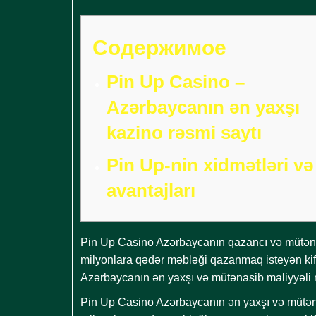
Содержимое
Pin Up Casino –
Azərbaycanın ən yaxşı
kazino rəsmi saytı
Pin Up-nin xidmətləri və
avantajları
Pin Up Casino Azərbaycanın qazancı və mütənasi
milyonlara qədər məbləği qazanmaq isteyən kif
Azərbaycanın ən yaxşı və mütənasib maliyyəli m
Pin Up Casino Azərbaycanın ən yaxşı və mütənas