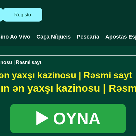
Registo
ino Ao Vivo
Caça Níqueis
Pescaria
Apostas Es
inosu | Rəsmi sayt
ən yaxşı kazinosu | Rəsmi sayt
ın ən yaxşı kazinosu | Rəsm
▶️ OYNA