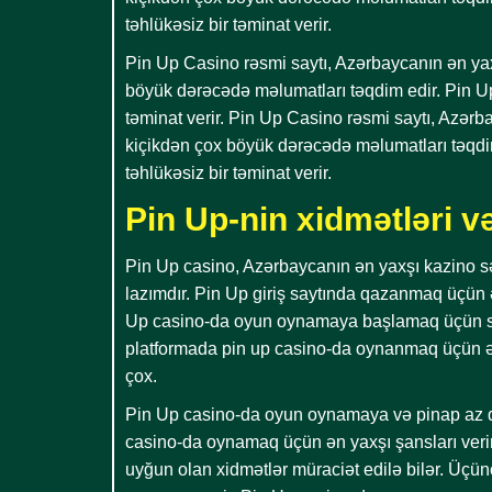
təhlükəsiz bir təminat verir.
Pin Up Casino rəsmi saytı, Azərbaycanın ən yax
böyük dərəcədə məlumatları təqdim edir. Pin Up
təminat verir. Pin Up Casino rəsmi saytı, Azər
kiçikdən çox böyük dərəcədə məlumatları təqdim
təhlükəsiz bir təminat verir.
Pin Up-nin xidmətləri və
Pin Up casino, Azərbaycanın ən yaxşı kazino 
lazımdır. Pin Up giriş saytında qazanmaq üçün ə
Up casino-da oyun oynamaya başlamaq üçün sadə 
platformada pin up casino-da oynanmaq üçün ən y
çox.
Pin Up casino-da oyun oynamaya və pinap az qaz
casino-da oynamaq üçün ən yaxşı şansları ver
uyğun olan xidmətlər müraciət edilə bilər. Üçü