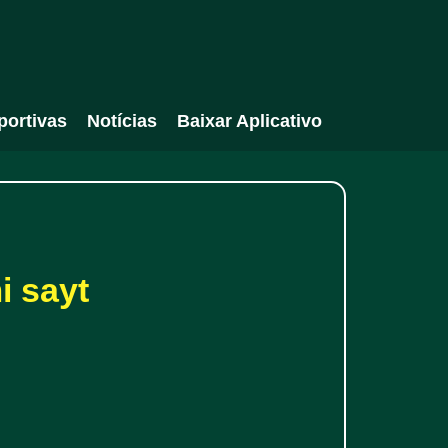
portivas
Notícias
Baixar Aplicativo
i sayt