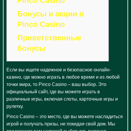
Pinco Casino
Бонусы и акции в
Pinco Casino
Приветственные
бонусы
Если вы ищете надежное и безопасное онлайн-
казино, где можно играть в любое время и из любой
точки мира, то Pinco Casino – ваш выбор. Это
официальный сайт, где вы можете играть в
различные игры, включая слоты, карточные игры и
рулетку.
Pinco Casino – это место, где вы можете насладиться
игрой и получать призы, не покидая свой дом. Мы