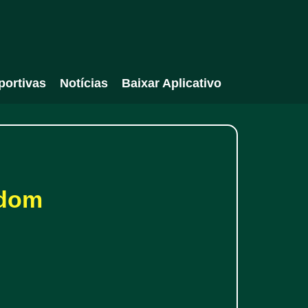
portivas
Notícias
Baixar Aplicativo
rdom