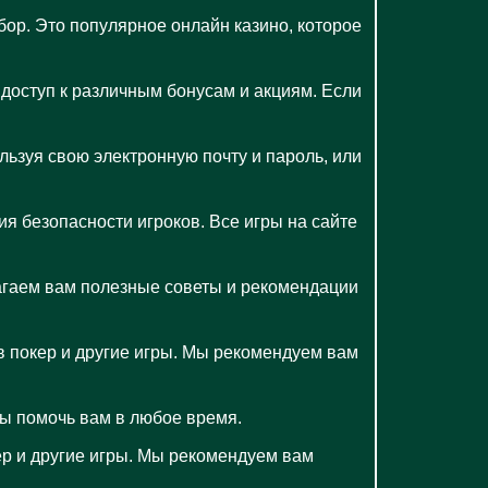
бор. Это популярное онлайн казино, которое
ь доступ к различным бонусам и акциям. Если
льзуя свою электронную почту и пароль, или
я безопасности игроков. Все игры на сайте
агаем вам полезные советы и рекомендации
в покер и другие игры. Мы рекомендуем вам
вы помочь вам в любое время.
ер и другие игры. Мы рекомендуем вам