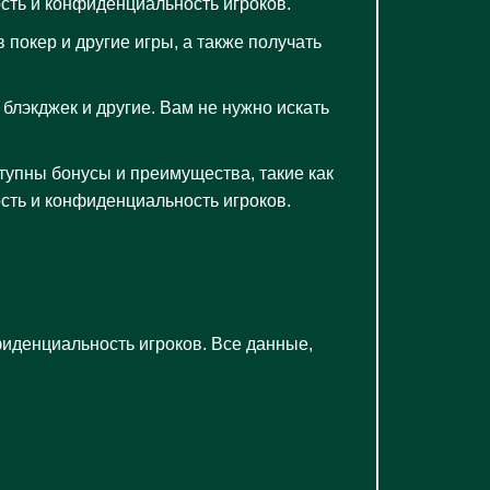
ость и конфиденциальность игроков.
 покер и другие игры, а также получать
 блэкджек и другие. Вам не нужно искать
тупны бонусы и преимущества, такие как
ость и конфиденциальность игроков.
фиденциальность игроков. Все данные,