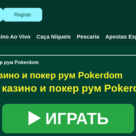
Registo
ino Ao Vivo
Caça Níqueis
Pescaria
Apostas Es
ер рум Pokerdom
зино и покер рум Pokerdom
 казино и покер рум Poke
▶️ ИГРАТЬ