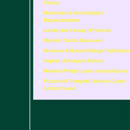
Casino
Nowoczesne Technologie i
Bezpieczeństwo
Atrakcyjne Bonusy i Promocje
Warunki Obrotu Bonusami
Wsparcie Klienta i Obsługa Techniczna
Szybka i Efektywna Pomoc
Mobilna Wersja Casino Lemon Casino
Przyszłość Rozrywki Online w Casino
Lemon Casino