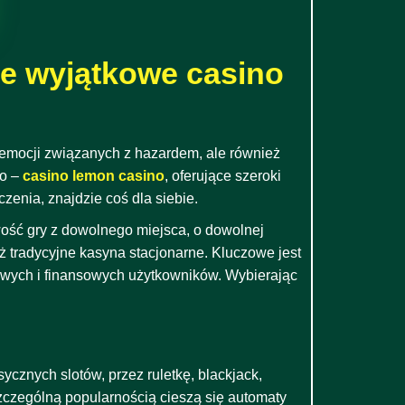
je wyjątkowe casino
o emocji związanych z hazardem, ale również
no –
casino lemon casino
, oferujące szeroki
zenia, znajdzie coś dla siebie.
wość gry z dowolnego miejsca, o dowolnej
ż tradycyjne kasyna stacjonarne. Kluczowe jest
owych i finansowych użytkowników. Wybierając
cznych slotów, przez ruletkę, blackjack,
 Szczególną popularnością cieszą się automaty