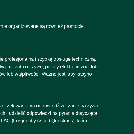
larnie organizowane są również promocje
e profesjonalną i szybką obsługę techniczną,
twem czatu na żywo, poczty elektronicznej lub
ów lub wątpliwości. Ważne jest, aby kasyno
zas oczekiwania na odpowiedź w czacie na żywo
ch i udzielić odpowiedzi na pytania dotyczące
FAQ (Frequently Asked Questions), która