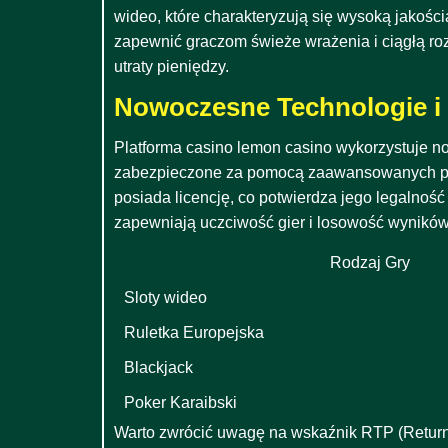
wideo, które charakteryzują się wysoką jakości
zapewnić graczom świeże wrażenia i ciągłą ro
utraty pieniędzy.
Nowoczesne Technologie i
Platforma casino lemon casino wykorzystuje n
zabezpieczone za pomocą zaawansowanych pro
posiada licencję, co potwierdza jego legalnoś
zapewniają uczciwość gier i losowość wyników.
Rodzaj Gry
Sloty wideo
Ruletka Europejska
Blackjack
Poker Karaibski
Warto zwrócić uwagę na wskaźnik RTP (Return t