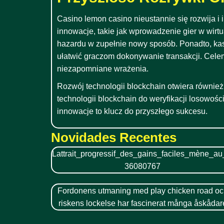
Casino lemon casino nieustannie się rozwija i
innowacje, takie jak wprowadzenie gier w wirtu
hazardu w zupełnie nowy sposób. Ponadto, kasy
ułatwić graczom dokonywanie transakcji. Celem 
niezapomniane wrażenia.
Rozwój technologii blockchain otwiera również
technologii blockchain do weryfikacji losowoś
innowacje to klucz do przyszłego sukcesu.
Novidades Recentes
Lattrait_progressif_des_gains_faciles_mène_a
36080767
Fordonens utmaning med play chicken road o
riskens lockelse har fascinerat många åskådar