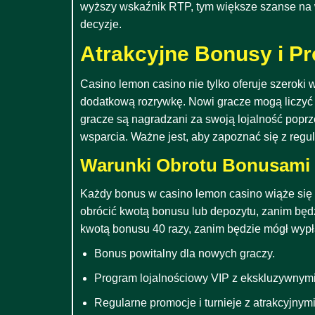
wyższy wskaźnik RTP, tym większe szanse na
decyzje.
Atrakcyjne Bonusy i P
Casino lemon casino nie tylko oferuje szeroki 
dodatkową rozrywkę. Nowi gracze mogą liczyć 
gracze są nagradzani za swoją lojalność popr
wsparcia. Ważne jest, aby zapoznać się z regu
Warunki Obrotu Bonusami
Każdy bonus w casino lemon casino wiąże się z
obrócić kwotą bonusu lub depozytu, zanim będz
kwotą bonusu 40 razy, zanim będzie mógł wypł
Bonus powitalny dla nowych graczy.
Program lojalnościowy VIP z ekskluzywnymi
Regularne promocje i turnieje z atrakcyjnym