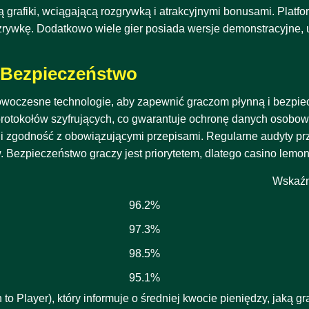
ą grafiki, wciągającą rozgrywką i atrakcyjnymi bonusami. Platfo
zrywkę. Dodatkowo wiele gier posiada wersje demonstracyjne, 
 Bezpieczeństwo
owoczesne technologie, aby zapewnić graczom płynną i bezpiec
tokołów szyfrujących, co gwarantuje ochronę danych osobow
ć i zgodność z obowiązującymi przepisami. Regularne audyty p
 Bezpieczeństwo graczy jest priorytetem, dlatego casino lemo
Wskaźn
96.2%
97.3%
98.5%
95.1%
o Player), który informuje o średniej kwocie pieniędzy, jaką g