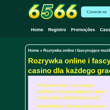
Conecte-se
Home
Registro
Promoções
Cass
Home
»
Rozrywka online i fascynujące możl
Rozrywka online i fasc
casino dla każdego gra
Rozrywka online i fascynujące
możliwości oferuje wyjątkowe casino
lemon casino dla każdego gracza
Szeroki Wybór Gier w Casino Lemon