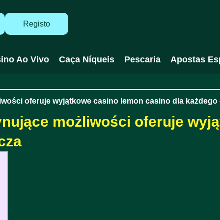
Registo
ino Ao Vivo
Caça Níqueis
Pescaria
Apostas Es
iwości oferuje wyjątkowe casino lemon casino dla każdego
ynujące możliwości oferuje wyj
cza