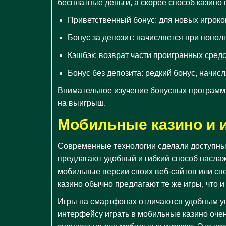
бесплатные деньги, а скорее способ казино 
Приветственный бонус: для новых игроко
Бонус за депозит: начисляется при попол
Кэшбэк: возврат части проигранных сред
Бонус без депозита: редкий бонус, начис
Внимательное изучение бонусных программ 
на выигрыш.
Мобильные казино и 
Современные технологии сделали доступным
предлагают удобный и гибкий способ насла
мобильные версии своих веб-сайтов или с
казино обычно предлагают те же игры, что 
Игры на смартфонах отличаются удобным у
интерфейсу играть в мобильные казино оче