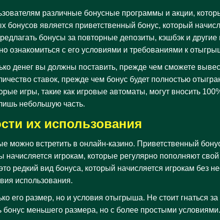
ьзователям различные бонусные программы и акции, которы
 бонусов является приветственный бонус, который начисл
 предлагать бонусы за повторные депозиты, кэшбэк и другие
но ознакомиться с его условиями и требованиями к отыгры
ько денег вы должны поставить, прежде чем сможете выве
ичество ставок, прежде чем бонус будет полностью отыгран
рые игры, такие как игровые автоматы, могут вносить 100% 
ь лишь небольшую часть.
сти их использования
ые можно встретить в онлайн-казино. Приветственный бонус
ы начисляется игрокам, которые регулярно пополняют свой 
 это редкий вид бонуса, который начисляется игрокам без 
овия использования.
ко его размер, но и условия отыгрыша. Не стоит гнаться 
бонус меньшего размера, но с более простыми условиями. 