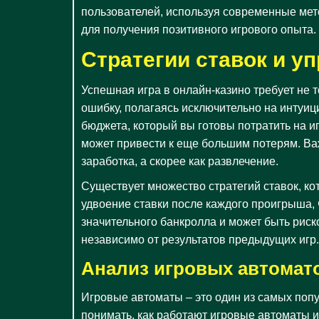
пользователей, используя современные ме
для получения позитивного игрового опыта.
Стратегии ставок и у
Успешная игра в онлайн-казино требует не 
ошибку, полагаясь исключительно на интуиц
бюджета, который вы готовы потратить на иг
может привести к еще большим потерям. Важ
заработка, а скорее как развлечение.
Существует множество стратегий ставок, к
удвоение ставки после каждого проигрыша, 
значительного банкролла и может быть риско
независимо от результатов предыдущих игр. 
Анализ игровых автомат
Игровые автоматы – это один из самых поп
понимать, как работают игровые автоматы 