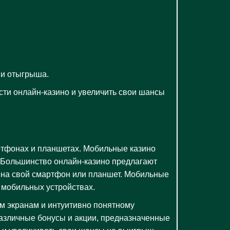
ми отыгрыша.
ти онлайн-казино и увеличить свои шансы
ртфонах и планшетах. Мобильные казино
 Большинство онлайн-казино предлагают
 на свой смартфон или планшет. Мобильные
 мобильных устройствах.
м экранам и интуитивно понятному
различные бонусы и акции, предназначенные