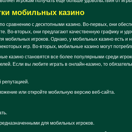
зволяет игрокам получать еще больше удовольствия от игр
тки мобильных казино
о сравнению с десктопными казино. Во-первых, они обеспе
те. Во-вторых, они предлагают качественную графику и удоб
я мобильных игроков. Однако, у мобильных казино есть и 
екоторых игр. Во-вторых, мобильные казино могут потребл
ые казино становятся все более популярными среди игроко
лей. Если вы любите играть в онлайн-казино, то обязатель
 репутацией.
ложение или откройте мобильную версию веб-сайта.
ть.
предназначенными для мобильных игроков.