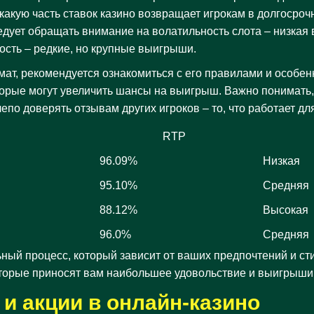
, какую часть ставок казино возвращает игрокам в долгосро
дует обращать внимание на волатильность слота – низкая 
сть – редкие, но крупные выигрыши.
томат, рекомендуется ознакомиться с его правилами и особе
орые могут увеличить шансы на выигрыш. Важно понимать, 
епо доверять отзывам других игроков – то, что работает для
RTP
96.09%
Низкая
95.10%
Средняя
88.12%
Высокая
96.0%
Средняя
ный процесс, который зависит от ваших предпочтений и ст
которые приносят вам наибольшее удовольствие и выигрыши
и акции в онлайн-казино