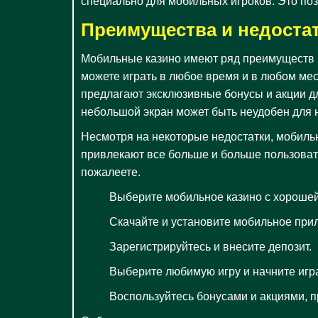
специально для мобильных игроков. Это по
Преимущества и недоста
Мобильные казино имеют ряд преимуществ п
можете играть в любое время и в любом мес
предлагают эксклюзивные бонусы и акции дл
небольшой экран может быть неудобен для н
Несмотря на некоторые недостатки, мобильн
привлекают все больше и больше пользовате
пожалеете.
Выберите мобильное казино с хорошей
Скачайте и установите мобильное при
Зарегистрируйтесь и внесите депозит.
Выберите любимую игру и начните игра
Воспользуйтесь бонусами и акциями, 