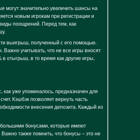
е могут значительно увеличить шансы на
яется новым игрокам при регистрации и
 виды поощрений. Перед тем, как
шу.
сти выигрыш, полученный с его помощью.
. Важно учитывать, что не все игры вносят
в отыгрыш, в то время как другие игры,
, как уже упоминалось, предназначен для
счет. Кэшбэк позволяет вернуть часть
необходимости внесения депозита. Каждый из
за большими бонусами, которые имеют
Важно также помнить, что бонусы – это не