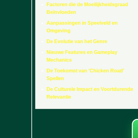
Factoren die de Moeilijkheidsgraad
Beïnvloeden
Aanpassingen in Speelveld en
Omgeving
De Evolutie van het Genre
Nieuwe Features en Gameplay
Mechanics
De Toekomst van ‘Chicken Road’
Spellen
De Culturele Impact en Voortdurende
Relevantie