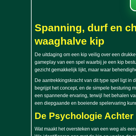
Spanning, durf en c
waaghalve kip
De uitdaging om een kip veilig over een drukke
gameplay van een spel waarbij je een kip best
gezicht gemakkelijk lijkt, maar waar behendighe
De aantrekkingskracht van dit type spel ligt in
begrijpt het concept, en de simpele besturing m
een spannende ervaring, terwijl het behalen v
een diepgaande en boeiende spelervaring kun
De Psychologie Achter 
Wat maakt het oversteken van een weg als een k