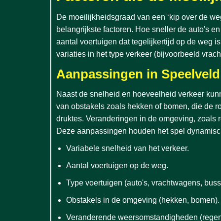
De moeilijkheidsgraad van een ‘kip over de we
belangrijkste factoren. Hoe sneller de auto's 
aantal voertuigen dat tegelijkertijd op de weg 
variaties in het type verkeer (bijvoorbeeld vra
Aanpassingen in Speelvel
Naast de snelheid en hoeveelheid verkeer kun
van obstakels zoals hekken of bomen, die de r
druktes. Veranderingen in de omgeving, zoals 
Deze aanpassingen houden het spel dynamisch 
Variabele snelheid van het verkeer.
Aantal voertuigen op de weg.
Type voertuigen (auto's, vrachtwagens, buss
Obstakels in de omgeving (hekken, bomen).
Veranderende weersomstandigheden (regen,