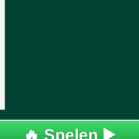
🔥 Spelen ▶️