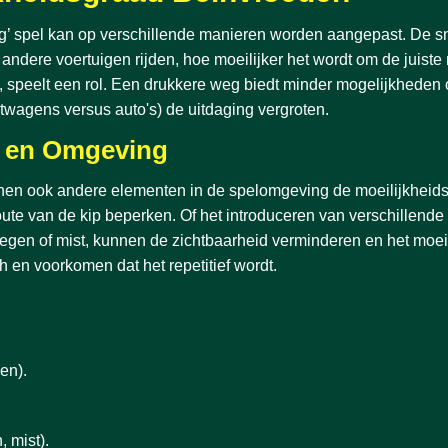
g’ spel kan op verschillende manieren worden aangepast. De sn
en andere voertuigen rijden, hoe moeilijker het wordt om de jui
is, speelt een rol. Een drukkere weg biedt minder mogelijkheden
chtwagens versus auto's) de uitdaging vergroten.
d en Omgeving
nen ook andere elementen in de spelomgeving de moeilijkheid
oute van de kip beperken. Of het introduceren van verschillend
regen of mist, kunnen de zichtbaarheid verminderen en het moei
en voorkomen dat het repetitief wordt.
en).
 mist).