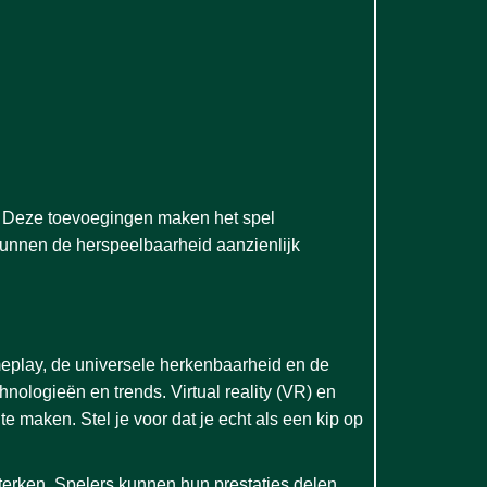
n. Deze toevoegingen maken het spel
kunnen de herspeelbaarheid aanzienlijk
ameplay, de universele herkenbaarheid en de
ologieën en trends. Virtual reality (VR) en
maken. Stel je voor dat je echt als een kip op
terken. Spelers kunnen hun prestaties delen