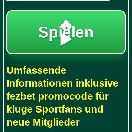
🔥
Spielen
▶️
Umfassende
Informationen inklusive
fezbet promocode für
kluge Sportfans und
neue Mitglieder