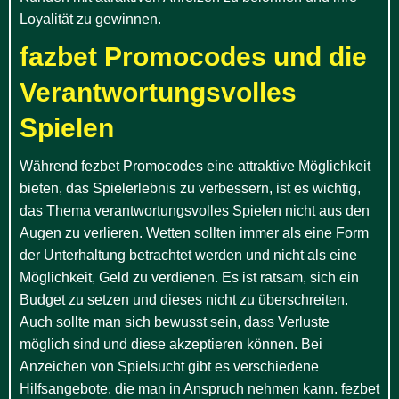
Loyalität zu gewinnen.
fazbet Promocodes und die
Verantwortungsvolles
Spielen
Während fezbet Promocodes eine attraktive Möglichkeit
bieten, das Spielerlebnis zu verbessern, ist es wichtig,
das Thema verantwortungsvolles Spielen nicht aus den
Augen zu verlieren. Wetten sollten immer als eine Form
der Unterhaltung betrachtet werden und nicht als eine
Möglichkeit, Geld zu verdienen. Es ist ratsam, sich ein
Budget zu setzen und dieses nicht zu überschreiten.
Auch sollte man sich bewusst sein, dass Verluste
möglich sind und diese akzeptieren können. Bei
Anzeichen von Spielsucht gibt es verschiedene
Hilfsangebote, die man in Anspruch nehmen kann. fezbet