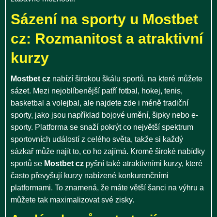
Sázení na sporty u Mostbet
cz: Rozmanitost a atraktivní
kurzy
Mostbet cz
nabízí širokou škálu sportů, na které můžete
sázet. Mezi nejoblíbenější patří fotbal, hokej, tenis,
basketbal a volejbal, ale najdete zde i méně tradiční
sporty, jako jsou například bojové umění, šipky nebo e-
sporty. Platforma se snaží pokrýt co největší spektrum
sportovních událostí z celého světa, takže si každý
sázkař může najít to, co ho zajímá. Kromě široké nabídky
sportů se
Mostbet cz
pyšní také atraktivními kurzy, které
často převyšují kurzy nabízené konkurenčními
platformami. To znamená, že máte větší šanci na výhru a
můžete tak maximalizovat své zisky.