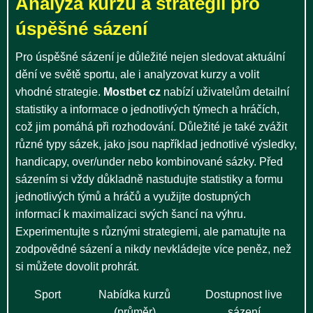
Analýza kurzů a strategií pro
úspěšné sázení
Pro úspěšné sázení je důležité nejen sledovat aktuální
dění ve světě sportu, ale i analyzovat kurzy a volit
vhodné strategie.
Mostbet cz
nabízí uživatelům detailní
statistiky a informace o jednotlivých týmech a hráčích,
což jim pomáhá při rozhodování. Důležité je také zvážit
různé typy sázek, jako jsou například jednotlivé výsledky,
handicapy, over/under nebo kombinované sázky. Před
sázením si vždy důkladně nastudujte statistiky a formu
jednotlivých týmů a hráčů a využijte dostupných
informací k maximalizaci svých šancí na výhru.
Experimentujte s různými strategiemi, ale pamatujte na
zodpovědné sázení a nikdy nevkládejte více peněz, než
si můžete dovolit prohrát.
Sport
Nabídka kurzů
Dostupnost live
(průměr)
sázení