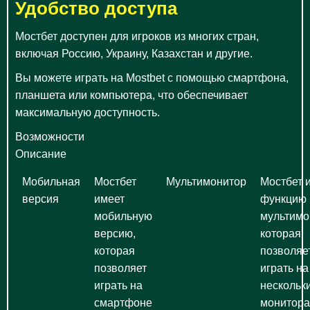
Удобство доступа
Мостбет доступен для игроков из многих стран,
включая Россию, Украину, Казахстан и другие.
Вы можете играть на Mostbet с помощью смартфона,
планшета или компьютера, что обеспечивает
максимальную доступность.
Возможности
Описание
Мобильная
Мостбет
Мультимонитор
Мостбет 
версия
имеет
функцию
мобильную
мультимо
версию,
которая
которая
позволяе
позволяет
играть на
играть на
нескольк
смартфоне
монитора