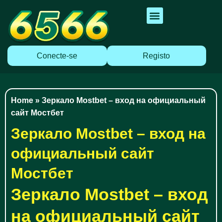
Cassino Ao Vivo
Caça Níqueis
Apostas Esportivas
Baixar Aplicativo
Conecte-se
Registo
Home
»
Зеркало Mostbet – вход на официальный
сайт Мостбет
Зеркало Mostbet – вход на
официальный сайт
Мостбет
Зеркало Mostbet – вход
на официальный сайт