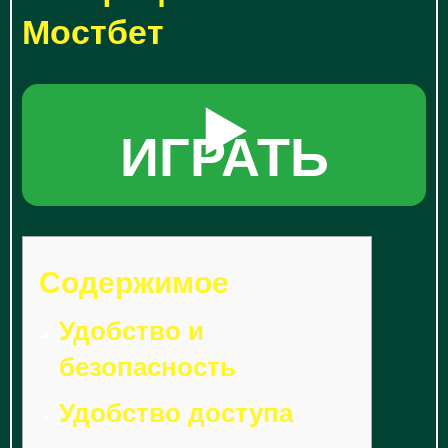
Мостбет
▶️
ИГРАТЬ
Содержимое
Удобство и
безопасность
Удобство доступа