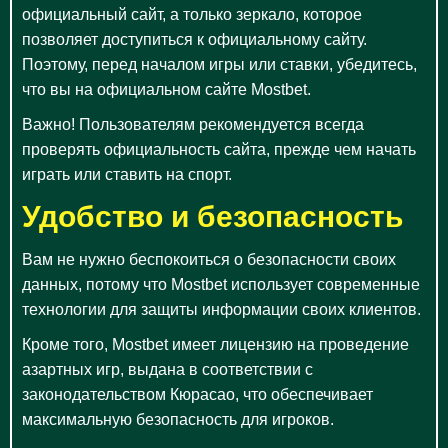
официальный сайт, а только зеркало, которое
позволяет доступиться к официальному сайту.
Поэтому, перед началом игры или ставки, убедитесь,
что вы на официальном сайте Mostbet.
Важно! Пользователям рекомендуется всегда
проверять официальность сайта, прежде чем начать
играть или ставить на спорт.
Удобство и безопасность
Вам не нужно беспокоиться о безопасности своих
данных, потому что Mostbet использует современные
технологии для защиты информации своих клиентов.
Кроме того, Mostbet имеет лицензию на проведение
азартных игр, выдана в соответствии с
законодательством Кюрасао, что обеспечивает
максимальную безопасность для игроков.