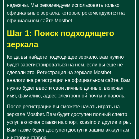
надежны. Мы рекомендуем использовать только
официальные зеркала, которые рекомендуются на
официальном сайте Mostbet.
Шаг 1: Поиск подходящего
зеркала
Когда вы найдете подходящее зеркало, вам нужно
будет зарегистрироваться на нем, если вы еще не
сделали это. Регистрация на зеркале Mostbet
аналогична регистрации на официальном сайте. Вам
нужно будет ввести свои личные данные, включая
имя, фамилию, адрес электронной почты и пароль.
После регистрации вы сможете начать играть на
зеркале Mostbet. Вам будет доступен полный спектр
услуг, включая ставки на спорт, кcasino и другие игры.
Вам также будет доступен доступ к вашим аккаунтам
и истории ставок.