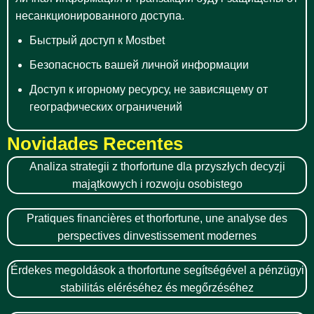
несанкционированного доступа.
Быстрый доступ к Mostbet
Безопасность вашей личной информации
Доступ к игорному ресурсу, не зависящему от
географических ограничений
Novidades Recentes
Analiza strategii z thorfortune dla przyszłych decyzji
majątkowych i rozwoju osobistego
Pratiques financières et thorfortune, une analyse des
perspectives dinvestissement modernes
Érdekes megoldások a thorfortune segítségével a pénzügyi
stabilitás eléréséhez és megőrzéséhez