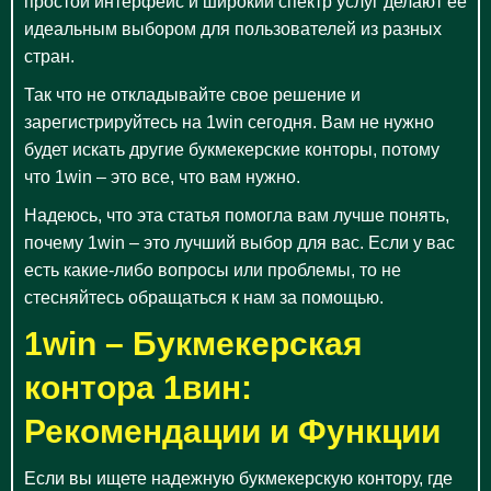
простой интерфейс и широкий спектр услуг делают ее
идеальным выбором для пользователей из разных
стран.
Так что не откладывайте свое решение и
зарегистрируйтесь на 1win сегодня. Вам не нужно
будет искать другие букмекерские конторы, потому
что 1win – это все, что вам нужно.
Надеюсь, что эта статья помогла вам лучше понять,
почему 1win – это лучший выбор для вас. Если у вас
есть какие-либо вопросы или проблемы, то не
стесняйтесь обращаться к нам за помощью.
1win – Букмекерская
контора 1вин:
Рекомендации и Функции
Если вы ищете надежную букмекерскую контору, где