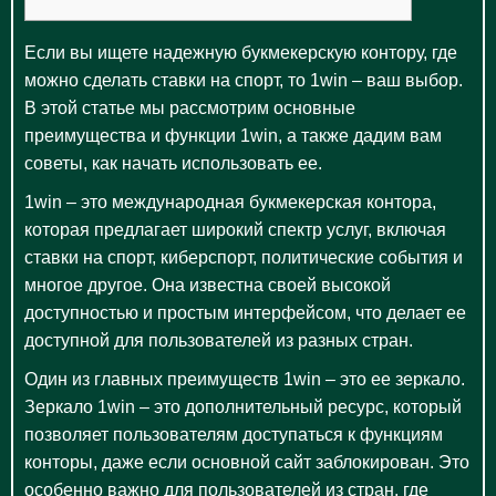
Если вы ищете надежную букмекерскую контору, где
можно сделать ставки на спорт, то 1win – ваш выбор.
В этой статье мы рассмотрим основные
преимущества и функции 1win, а также дадим вам
советы, как начать использовать ее.
1win – это международная букмекерская контора,
которая предлагает широкий спектр услуг, включая
ставки на спорт, киберспорт, политические события и
многое другое. Она известна своей высокой
доступностью и простым интерфейсом, что делает ее
доступной для пользователей из разных стран.
Один из главных преимуществ 1win – это ее зеркало.
Зеркало 1win – это дополнительный ресурс, который
позволяет пользователям доступаться к функциям
конторы, даже если основной сайт заблокирован. Это
особенно важно для пользователей из стран, где