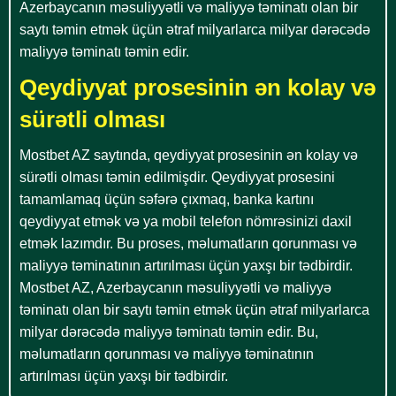
Azerbaycanın məsuliyyətli və maliyyə təminatı olan bir
saytı təmin etmək üçün ətraf milyarlarca milyar dərəcədə
maliyyə təminatı təmin edir.
Qeydiyyat prosesinin ən kolay və
sürətli olması
Mostbet AZ saytında, qeydiyyat prosesinin ən kolay və
sürətli olması təmin edilmişdir. Qeydiyyat prosesini
tamamlamaq üçün səfərə çıxmaq, banka kartını
qeydiyyat etmək və ya mobil telefon nömrəsinizi daxil
etmək lazımdır. Bu proses, məlumatların qorunması və
maliyyə təminatının artırılması üçün yaxşı bir tədbirdir.
Mostbet AZ, Azerbaycanın məsuliyyətli və maliyyə
təminatı olan bir saytı təmin etmək üçün ətraf milyarlarca
milyar dərəcədə maliyyə təminatı təmin edir. Bu,
məlumatların qorunması və maliyyə təminatının
artırılması üçün yaxşı bir tədbirdir.