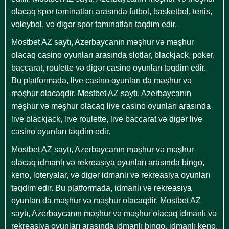
olacaq spor təminatları arasında futbol, basketbol, tenis,
voleybol, və digər spor təminatları təqdim edir.
Mostbet AZ saytı, Azerbaycanın məşhur və məşhur
olacaq casino oyunları arasında slotlar, blackjack, poker,
baccarat, roulette və digər casino oyunları təqdim edir.
Bu platformada, live casino oyunları da məşhur və
məşhur olacaqdir. Mostbet AZ saytı, Azerbaycanın
məşhur və məşhur olacaq live casino oyunları arasında
live blackjack, live roulette, live baccarat və digər live
casino oyunları təqdim edir.
Mostbet AZ saytı, Azerbaycanın məşhur və məşhur
olacaq idmanlı və rekreasiya oyunları arasında bingo,
keno, loteryalar, və digər idmanlı və rekreasiya oyunları
təqdim edir. Bu platformada, idmanlı və rekreasiya
oyunları da məşhur və məşhur olacaqdir. Mostbet AZ
saytı, Azerbaycanın məşhur və məşhur olacaq idmanlı və
rekreasiya oyunları arasında idmanlı bingo, idmanlı keno,