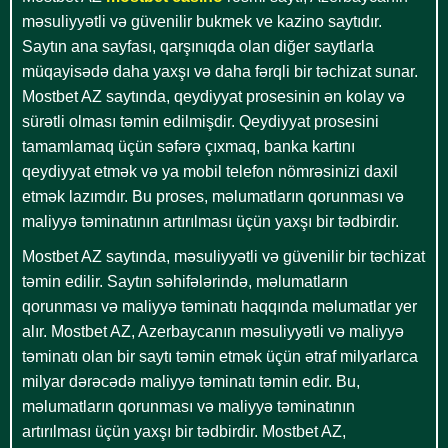
məsuliyyətli və güvenilir bukmek ve kazino saytıdır.
Saytın ana sayfası, qarşınıqda olan diğer saytlarla
müqayisədə daha yaxşı və daha fərqli bir təchizat sunar.
Mostbet AZ saytında, qeydiyyat prosesinin ən kolay və
sürətli olması təmin edilmişdir. Qeydiyyat prosesini
tamamlamaq üçün səfərə çıxmaq, banka kartını
qeydiyyat etmək və ya mobil telefon nömrəsinizi daxil
etmək lazımdır. Bu proses, məlumatların qorunması və
maliyyə təminatının artırılması üçün yaxşı bir tədbirdir.
Mostbet AZ saytında, məsuliyyətli və güvenilir bir təchizat
təmin edilir. Saytın səhifələrində, məlumatların
qorunması və maliyyə təminatı haqqında məlumatlar yer
alır. Mostbet AZ, Azerbaycanın məsuliyyətli və maliyyə
təminatı olan bir saytı təmin etmək üçün ətraf milyarlarca
milyar dərəcədə maliyyə təminatı təmin edir. Bu,
məlumatların qorunması və maliyyə təminatının
artırılması üçün yaxşı bir tədbirdir. Mostbet AZ,