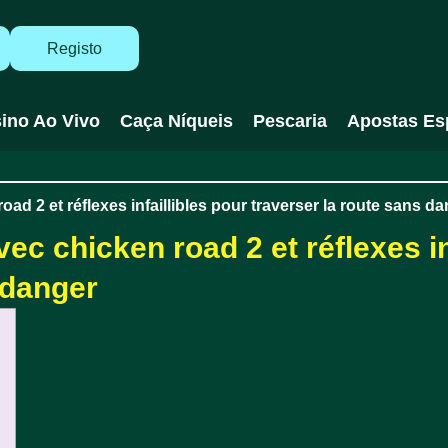
Registo
ino Ao Vivo
Caça Níqueis
Pescaria
Apostas Es
d 2 et réflexes infaillibles pour traverser la route sans d
c chicken road 2 et réflexes in
 danger