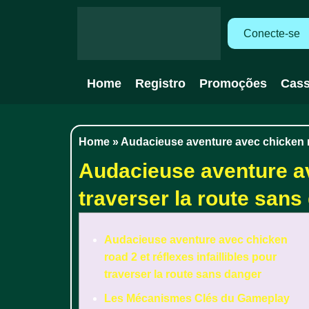
Conecte-se
Home
Registro
Promoções
Cass
Home
»
Audacieuse aventure avec chicken roa
Audacieuse aventure ave
traverser la route sans
Audacieuse aventure avec chicken
road 2 et réflexes infaillibles pour
traverser la route sans danger
Les Mécanismes Clés du Gameplay