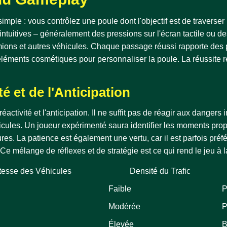
imple : vous contrôlez une poule dont l'objectif est de traverse
ntuitives – généralement des pressions sur l'écran tactile ou des
camions et autres véhicules. Chaque passage réussi rapporte des p
 éléments cosmétiques pour personnaliser la poule. La réussite r
é et de l'Anticipation
éactivité et l'anticipation. Il ne suffit pas de réagir aux dangers
éhicules. Un joueur expérimenté saura identifier les moments propi
ures. La patience est également une vertu, car il est parfois préf
 Ce mélange de réflexes et de stratégie est ce qui rend le jeu à l
tesse des Véhicules
Densité du Trafic
Faible
P
Modérée
P
Élevée
B