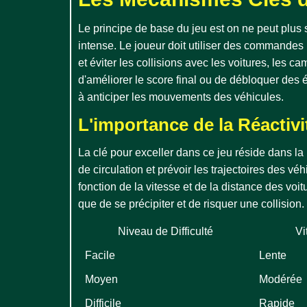
Le principe de base du jeu est on ne peut plus s
intense. Le joueur doit utiliser des commandes i
et éviter les collisions avec les voitures, les 
d'améliorer le score final ou de débloquer des
à anticiper les mouvements des véhicules.
L'importance de la Réactivit
La clé pour exceller dans ce jeu réside dans la r
de circulation et prévoir les trajectoires des v
fonction de la vitesse et de la distance des voit
que de se précipiter et de risquer une collision.
Niveau de Difficulté
Vi
Facile
Lente
Moyen
Modérée
Difficile
Rapide