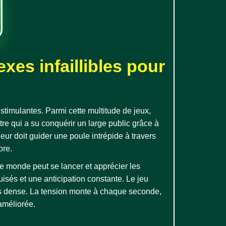
xes infaillibles pour
 stimulantes. Parmi cette multitude de jeux,
itre qui a su conquérir un large public grâce à
r doit guider une poule intrépide à travers
ore.
 le monde peut se lancer et apprécier les
uisés et une anticipation constante. Le jeu
lus dense. La tension monte à chaque seconde,
 améliorée.