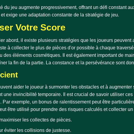
culté du jeu augmente progressivement, offrant un défi constant 
 et exige une adaptation constante de la stratégie de jeu.
ser Votre Score
r abord, il existe plusieurs stratégies que les joueurs peuvent
ste à collecter le plus de pièces d'or possible à chaque traversé
 des éléments cosmétiques. Il est également important de maint
îner la fin de la partie. La constance et la persévérance sont don
cient
uvent aider le joueur à surmonter les obstacles et à augmenter 
t une invincibilité temporaire. Il est crucial de savoir utiliser c
 Par exemple, un bonus de ralentissement peut être particulièrem
 peut être utilisé pour prendre des risques calculés et collecter 
 maximiser les collectes de pièces.
éviter les collisions de justesse.