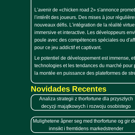
L'avenir de «chicken road 2» s'annonce promett
l'intérêt des joueurs. Des mises à jour réguli
nouveaux défis. L'intégration de la réalité virt
immersive et interactive. Les développeurs env
poule avec des compétences spéciales ou d'affr
pour ce jeu addictif et captivant.
Le potentiel de développement est immense, et 
technologies et les tendances du marché pour p
la montée en puissance des plateformes de stre
Novidades Recentes
Analiza strategii z thorfortune dla przyszłych
decyzji majątkowych i rozwoju osobistego
Mulighetene åpner seg med thorfortune og gir d
innsikt i fremtidens markedstrender