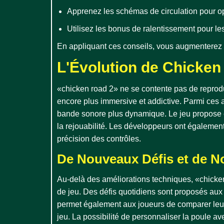
Apprenez les schémas de circulation pour op
Utilisez les bonus de ralentissement pour le
En appliquant ces conseils, vous augmenterez c
L'Évolution de Chicken 
«chicken road 2» ne se contente pas de reproduir
encore plus immersive et addictive. Parmi ces am
bande sonore plus dynamique. Le jeu propose é
la rejouabilité. Les développeurs ont également o
précision des contrôles.
De Nouveaux Défis et de No
Au-delà des améliorations techniques, «chicken
de jeu. Des défis quotidiens sont proposés aux
permet également aux joueurs de comparer leur
jeu. La possibilité de personnaliser la poule 