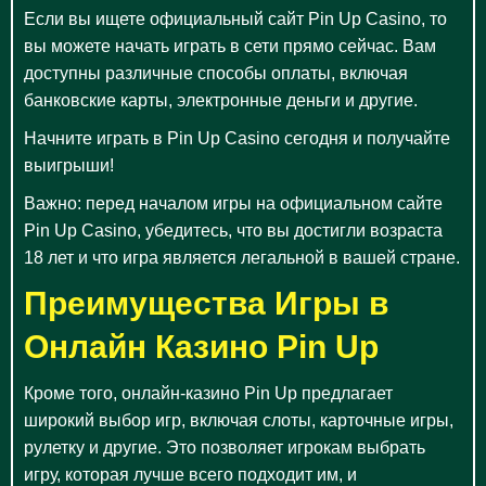
Если вы ищете официальный сайт Pin Up Casino, то
вы можете начать играть в сети прямо сейчас. Вам
доступны различные способы оплаты, включая
банковские карты, электронные деньги и другие.
Начните играть в Pin Up Casino сегодня и получайте
выигрыши!
Важно: перед началом игры на официальном сайте
Pin Up Casino, убедитесь, что вы достигли возраста
18 лет и что игра является легальной в вашей стране.
Преимущества Игры в
Онлайн Казино Pin Up
Кроме того, онлайн-казино Pin Up предлагает
широкий выбор игр, включая слоты, карточные игры,
рулетку и другие. Это позволяет игрокам выбрать
игру, которая лучше всего подходит им, и