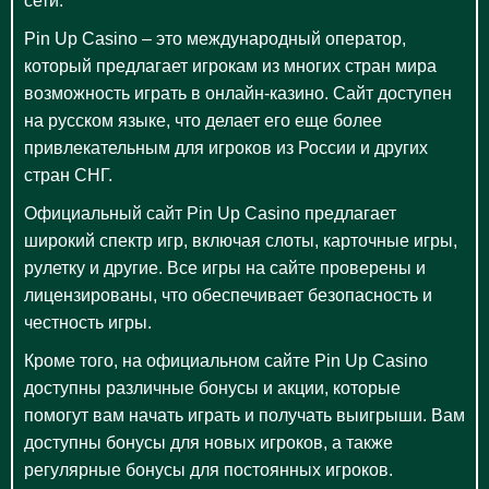
сети.
Pin Up Casino – это международный оператор,
который предлагает игрокам из многих стран мира
возможность играть в онлайн-казино. Сайт доступен
на русском языке, что делает его еще более
привлекательным для игроков из России и других
стран СНГ.
Официальный сайт Pin Up Casino предлагает
широкий спектр игр, включая слоты, карточные игры,
рулетку и другие. Все игры на сайте проверены и
лицензированы, что обеспечивает безопасность и
честность игры.
Кроме того, на официальном сайте Pin Up Casino
доступны различные бонусы и акции, которые
помогут вам начать играть и получать выигрыши. Вам
доступны бонусы для новых игроков, а также
регулярные бонусы для постоянных игроков.