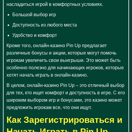
насладиться игрой в комфортных условиях.
Большой выбор игр
Доступность из любого места
Удобство и комфорт
Кроме того, онлайн-казино Pin Up предлагает
различные бонусы и акции, которые могут помочь
игрокам увеличить свои выигрыши. Это может быть
особенно полезно для начинающих игроков, которые
хотят начать играть в онлайн-казино.
В целом, онлайн-казино Pin Up – это отличный выбор
для тех, кто ищет комфорт и доступность в игре. С его
широким выбором игр и бонусами, это казино может
предложить игрокам все, что они ищут.
Как Зарегистрироваться и
Начать Играть в Pin Up