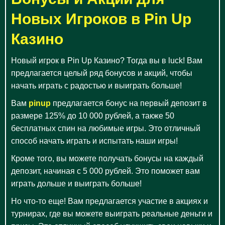
Новых Игроков в Pin Up
Казино
Новый игрок в Pin Up Казино? Тогда вы в luck! Вам
предлагается целый ряд бонусов и акций, чтобы
начать играть с радостью и выиграть больше!
Вам
pinup
предлагается бонус на первый депозит в
размере 125% до 10 000 рублей, а также 50
бесплатных спин на любимые игры. Это отличный
способ начать играть и испытать наши игры!
Кроме того, вы можете получать бонусы на каждый
депозит, начиная с 5 000 рублей. Это поможет вам
играть дольше и выиграть больше!
Но что-то еще! Вам предлагается участие в акциях и
турнирах, где вы можете выиграть реальные деньги и