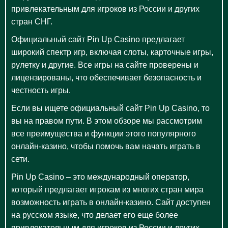
привлекательным для игроков из России и других
стран СНГ.
Официальный сайт Pin Up Casino предлагает
широкий спектр игр, включая слоты, карточные игры,
рулетку и другие. Все игры на сайте проверены и
лицензированы, что обеспечивает безопасность и
честность игры.
Если вы ищете официальный сайт Pin Up Casino, то
вы на правом пути. В этом обзоре мы рассмотрим
все преимущества и функции этого популярного
онлайн-казино, чтобы помочь вам начать играть в
сети.
Pin Up Casino – это международный оператор,
который предлагает игрокам из многих стран мира
возможность играть в онлайн-казино. Сайт доступен
на русском языке, что делает его еще более
привлекательным для игроков из России и других