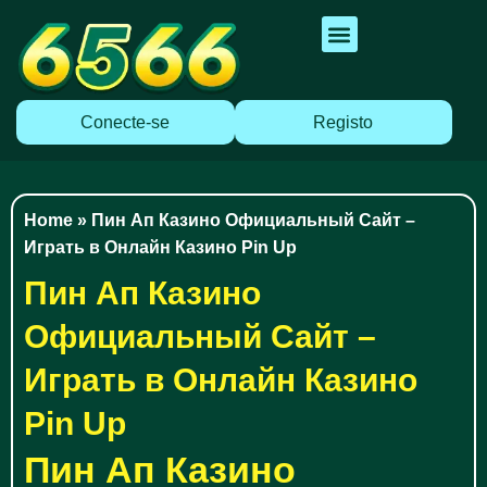
Cassino Ao Vivo
Caça Níqueis
Apostas Esportivas
Baixar Aplicativo
Conecte-se
Registo
Home
»
Пин Ап Казино Официальный Сайт –
Играть в Онлайн Казино Pin Up
Пин Ап Казино
Официальный Сайт –
Играть в Онлайн Казино
Pin Up
Пин Ап Казино