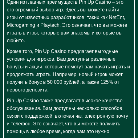
Один из главных преимуществ Pin Up Casino – это
его огромный выбор игр. Здесь вы можете найти
игры от известных разработчиков, таких как NetEnt,
Microgaming и Playtech. Это означает, что вы можете
играть в игры, которые вам знакомы и которые вы
любите.
Кроме того, Pin Up Casino предлагает выгодные
условия для игроков. Вам доступны различные
бонусы и акции, которые помогут вам начать играть и
продолжать играть. Например, новый игрок может
получить бонус в 50 000 рублей, а также 125% от
первого депозита.
Pin Up Casino также предлагает высокое качество
обслуживания. Вам доступны несколько способов
связи с поддержкой, включая чат, электронную почту
и телефон. Это означает, что вы можете получить
помощь в любое время, когда вам это нужно.