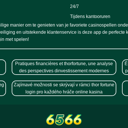
24/7
Tijdens kantooruren
lige manier om te genieten van je favoriete casinospellen on
veiliging en uitstekende klantenservice is deze app de perfect
in met spelen!
Pratiques financières et thorfortune, une analyse
É
des perspectives dinvestissement modernes
p
eg
Zajímavé možnosti se skrývají v rámci thor fortune
login pro každého hráče online kasina