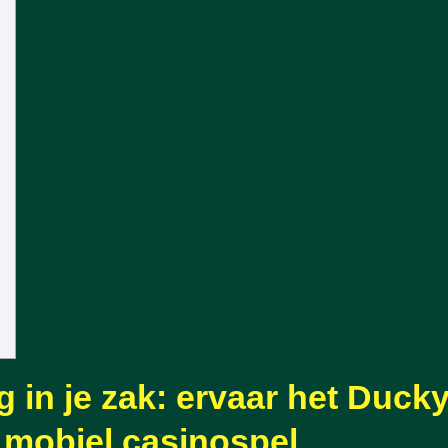
 in je zak: ervaar het Duck
 mobiel casinospel.