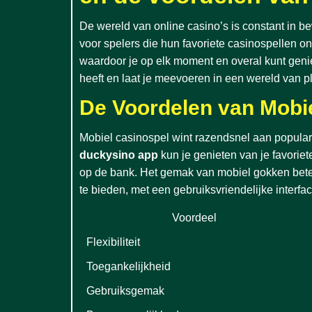
De wereld van online casino’s is constant in b
voor spelers die hun favoriete casinospellen 
waardoor je op elk moment en overal kunt geni
heeft en laat je meevoeren in een wereld van p
De Voordelen van Mobi
Mobiel casinospel wint razendsnel aan popularit
duckysino app
kun je genieten van je favoriet
op de bank. Het gemak van mobiel gokken bete
te bieden, met een gebruiksvriendelijke interfac
Voordeel
Flexibiliteit
Toegankelijkheid
Gebruiksgemak