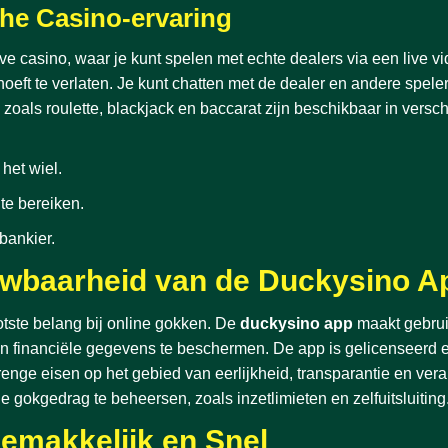
che Casino-ervaring
ve casino, waar je kunt spelen met echte dealers via een live vid
 hoeft te verlaten. Je kunt chatten met de dealer en andere spel
oals roulette, blackjack en baccarat zijn beschikbaar in versch
 het wiel.
te bereiken.
bankier.
ouwbaarheid van de Duckysino A
otste belang bij online gokken. De
duckysino app
maakt gebru
 en financiële gegevens te beschermen. De app is gelicenseer
strenge eisen op het gebied van eerlijkheid, transparantie en v
je gokgedrag te beheersen, zoals inzetlimieten en zelfuitsluiting
emakkelijk en Snel