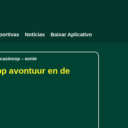
portivas
Notícias
Baixar Aplicativo
 casinosp – копія
pp avontuur en de