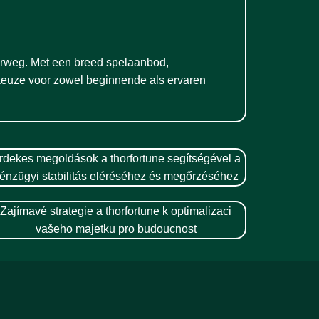
derweg. Met een breed spelaanbod,
e keuze voor zowel beginnende als ervaren
rdekes megoldások a thorfortune segítségével a
énzügyi stabilitás eléréséhez és megőrzéséhez
Zajímavé strategie a thorfortune k optimalizaci
vašeho majetku pro budoucnost