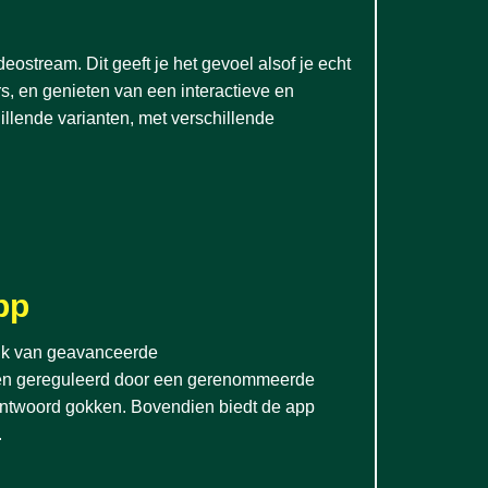
eostream. Dit geeft je het gevoel alsof je echt
ers, en genieten van een interactieve en
illende varianten, met verschillende
pp
ik van geavanceerde
d en gereguleerd door een gerenommeerde
erantwoord gokken. Bovendien biedt de app
.