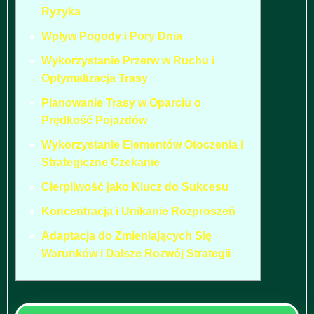
Ryzyka
Wpływ Pogody i Pory Dnia
Wykorzystanie Przerw w Ruchu i
Optymalizacja Trasy
Planowanie Trasy w Oparciu o
Prędkość Pojazdów
Wykorzystanie Elementów Otoczenia i
Strategiczne Czekanie
Cierpliwość jako Klucz do Sukcesu
Koncentracja i Unikanie Rozproszeń
Adaptacja do Zmieniających Się
Warunków i Dalsze Rozwój Strategii