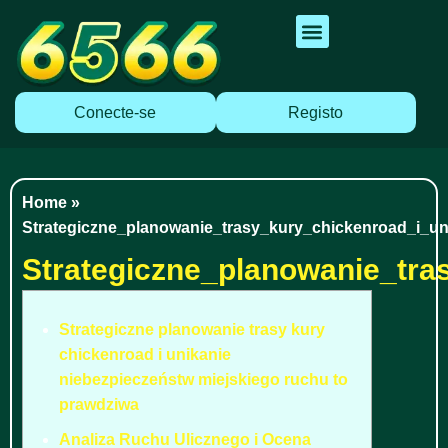
Cassino Ao Vivo
Caça Níqueis
Apostas Esportivas
Baixar Aplicativo
Conecte-se
Registo
Home
»
Strategiczne_planowanie_trasy_kury_chickenroad_i_un
Strategiczne_planowanie_tra
Strategiczne planowanie trasy kury
chickenroad i unikanie
niebezpieczeństw miejskiego ruchu to
prawdziwa
Analiza Ruchu Ulicznego i Ocena